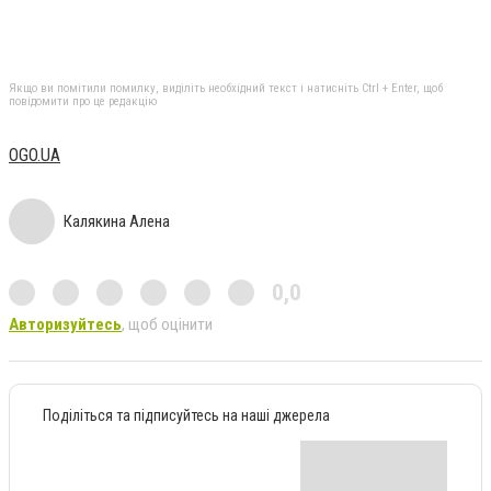
Якщо ви помітили помилку, виділіть необхідний текст і натисніть Ctrl + Enter, щоб
повідомити про це редакцію
OGO.UA
Калякина Алена
0,0
Авторизуйтесь
, щоб оцінити
Поділіться та підписуйтесь на наші джерела