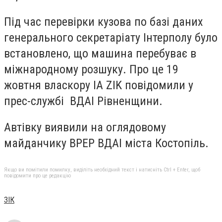
Під час перевірки кузова по базі даних
генерального секретаріату Інтерполу було
встановлено, що машина перебуває в
міжнародному розшуку. Про це 19
жовтня власкору IA ZIK повідомили у
прес-службі ВДАІ Рівненщини.
Автівку виявили на оглядовому
майданчику ВРЕР ВДАІ міста Костопіль.
Якщо ви помітили помилку, виділіть необхідний текст і натисніть Ctrl + Enter, щоб
повідомити про це редакцію
ЗІК