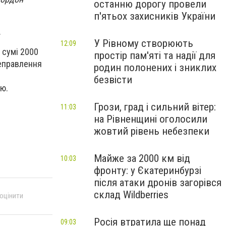
останню дорогу провели
п'ятьох захисників України
.
У Рівному створюють
12:09
 сумі 2000
простір пам'яті та надії для
реправлення
родин полонених і зниклих
безвісти
ю.
Грози, град і сильний вітер:
11:03
на Рівненщині оголосили
жовтий рівень небезпеки
Майже за 2000 км від
10:03
фронту: у Єкатеринбурзі
після атаки дронів загорівся
склад Wildberries
 оцінити
Росія втратила ще понад
09:03