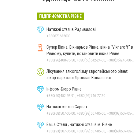
ПІДПРИЄМСТВА РІВНЕ
Натяжні стелі в Радивилові
+380673635033
Супер Вікна, Вікнарьов Рівне, вікна "Viknaroff" в
Рівному, купити, встановити вікна Рівне
+380(96)408-76-50, +380(50)642-24-00, +380(36)240-00-23, +380(98)705-00-23
Лікування алкоголізму європейського рівня:
лікар-нарколог Ярослав Коваленко
Інформ-Бюро Рівне
+380(50)452-92-91, +380(96)746-77-20
Натяжні стелі в Сарнах
+380(68)507-05-00, +380(99)507-05-00, +380(93)507-05-00
Ваша Стеля , натяжні стелі в м. Рівне
+380(93)507-05-00, +380(99)507-05-00, +380(68)507-05-00