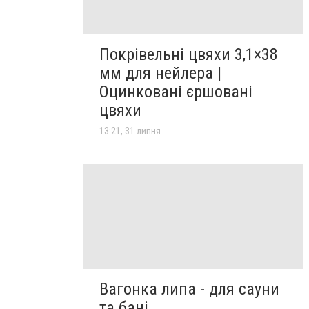
Покрівельні цвяхи 3,1×38
мм для нейлера |
Оцинковані єршовані
цвяхи
13:21, 31 липня
Вагонка липа - для сауни
та бані