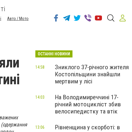
ті
ї
Авто / Мото
ОСТАННІ НОВИНИ
ияли
Зниклого 37-річного жителя
14:58
Костопільщини знайшли
тині
мертвим у лісі
На Володимиреччині 17-
14:03
річний мотоцикліст збив
велосипедистку та втік
оважених
68 (одержання
Рівненщина у скорботі: в
13:06
 кордон