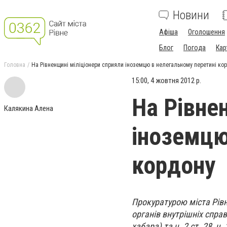
Новини
Афіша
Оголошення
Блог
Погода
Кар
Головна
На Рівненщині міліціонери сприяли іноземцю в нелегальному перетині ко
15:00, 4 жовтня 2012 р.
На Рівне
Калякина Алена
іноземцю
кордону
Прокуратурою міста Рів
органів внутрішніх справ
хабара) та ч. 2 ст. 28, 