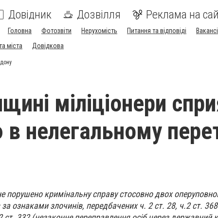
Довідник
Дозвілля
Реклама на сай
Головна
Фотозвіти
Нерухомість
Питання та відповіді
Вакансі
та міста
Довідкова
рдону
нщині міліціонери спр
 в нелегальному пере
не порушено кримінальну справу стосовно двох оперуповн
 за ознаками злочинів, передбачених ч. 2 ст. 28, ч.2 ст. 3
ч. 2 ст. 332 (незаконне переправлення осіб через державний