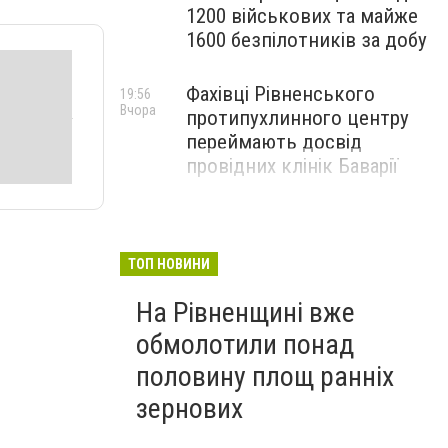
1200 військових та майже
1600 безпілотників за добу
Фахівці Рівненського
19:56
Вчора
протипухлинного центру
переймають досвід
провідних клінік Баварії
ТОП НОВИНИ
На Рівненщині вже
обмолотили понад
половину площ ранніх
зернових