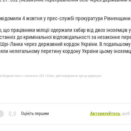
повідомили 4 жовтня у прес-службі прокуратури Рівненщини
що працівники міліції одержали хабар від двох іноземців у
станніх до кримінальної відповідальності за незаконне пе
 Шрі-Ланка через державний кордон України. В подальшому
яли нелегальному перетину кордону України цьому іноземц
бхідний текст і натисніть Ctrl + Enter, щоб повідомити про це редакцію
0,0
Оцініть першим
Авторизуйтесь
, щоб