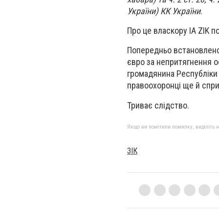
України) КК України
.
Про це власкору IA ZIK 
Попередньо встановлено, 
євро за непритягнення о
громадянина Республіки
правоохоронці ще й спри
Триває слідство.
Якщо ви помітили помилку, виділіть нео
ЗІК