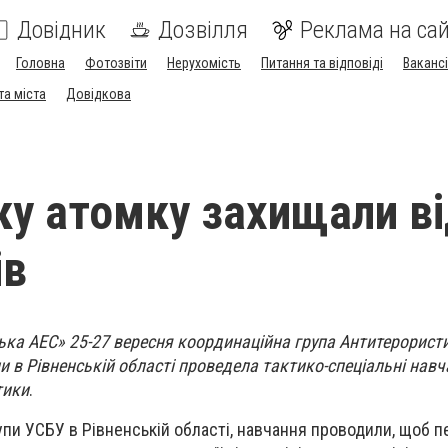
Довідник
Дозвілля
Реклама на сай
Головна
Фотозвіти
Нерухомість
Питання та відповіді
Вакансі
та міста
Довідкова
ку атомку захищали в
ів
ська АЕС» 25-27 вересня координаційна група Антитерорист
и в Рівненській області проведела тактико-спеціальні навч
тики
.
упи УСБУ в Рівненській області, навчання проводили, щоб п