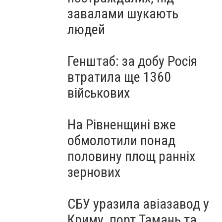
завалами шукають
людей
Генштаб: за добу Росія
втратила ще 1360
військових
На Рівненщині вже
обмолотили понад
половину площ ранніх
зернових
СБУ уразила авіазавод у
Криму, порт Тамань та