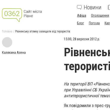
Новини
Афіша
Оголошення
Блог
Погода
Кар
Головна
Рівненську атомку захищали від терористів
15:00, 28 вересня 2012 р.
Рівненсь
Калякина Алена
терорист
На території ВП «Рівнен
при Управлінні СБ Україн
антитерористичної тема
Як повідомили з прес-гр