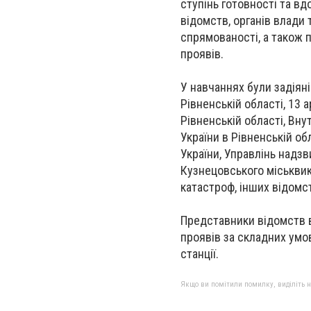
ступінь готовності та вд
відомств, органів влади
спрямованості, а також 
проявів.
У навчаннях були задіяні
Рівненській області, 13 
Рівненській області, Вну
України в Рівненській о
України, Управлінь надзв
Кузнецовського міськвик
катастроф, інших відомст
Представники відомств 
проявів за складних умов
станції.
Якщо ви помітили помилку, виділіть нео