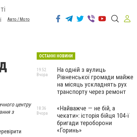
ті
ї
Авто / Мото
ОСТАННІ НОВИНИ
ід
На одній з вулиць
19:52
Вчора
Рівненської громади майже
на місяць ускладнять рух
транспорту через ремонт
ичного центру
«Найважче — не бій, а
18:36
ання з
Вчора
чекати»: історія бійця 104-ї
бригади тероборони
«Горинь»
еревірити