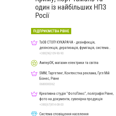
один із найбільших НПЗ
Росії
ПІДПРИЄМСТВА РІВНЕ
ТзОВ СТОП! КУКАРАЧА - дезінфекція,
дезінсекція, дератизація, фумігація, система
HACCP
+380(96)109-90-90
АмперОК, магазин електрики та світла
SMM, Таргетинг, Контекстна реклама, Гугл Мій
Бізнес, Рівне
0680000362
Креативна студія "ФотоПлюс", поліграфія Рівне,
фото на документи, сувенірна продукція
+380(67)814-08-00
Система сповіщення населення