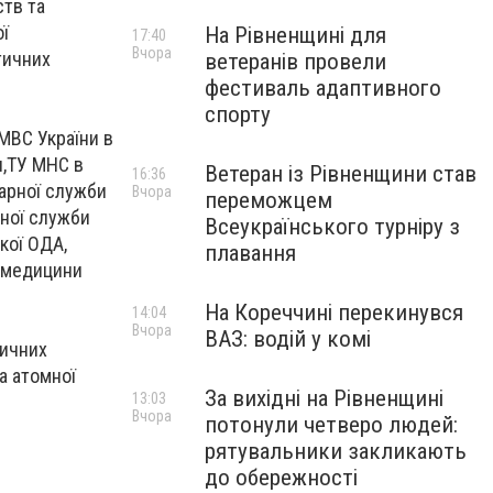
ств та
ої
На Рівненщині для
17:40
Вчора
тичних
ветеранів провели
фестиваль адаптивного
спорту
 МВС України в
и,ТУ МНС в
Ветеран із Рівненщини став
16:36
іарної служби
Вчора
переможцем
нної служби
Всеукраїнського турніру з
кої ОДА,
плавання
а медицини
На Кореччині перекинувся
14:04
Вчора
ВАЗ: водій у комі
тичних
а атомної
За вихідні на Рівненщині
13:03
Вчора
потонули четверо людей:
рятувальники закликають
до обережності