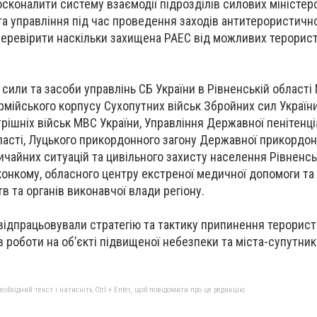
осконалити систему взаємодії підрозділів силових міністер
 та управління під час проведення заходів антитерористичн
перевірити наскільки захищена РАЕС від можливих терорис
 сили та засоби управлінь СБ України в Рівненській області
армійського корпусу Сухопутних військ Збройних сил Україн
трішніх військ МВС України, Управління Державної пенітенц
бласті, Луцького прикордонного загону Державної прикордо
ичайних ситуацій та цивільного захисту населення Рівненсь
онкому, обласного центру екстреної медичної допомоги т
в та органів виконавчої влади регіону.
відпрацьовували стратегію та тактику припинення терорис
 роботи на об’єкті підвищеної небезпеки та міста-супутник
бхідний текст і натисніть Ctrl + Enter, щоб повідомити про це редакцію