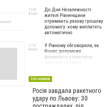
До Дня Незалежності
12:05
Вчора
жителі Рівненщини
отримають разову грошову
 оцінити
допомогу: кому виплатять
автоматично
У Рівному обговорили, як
11:02
Вчора
бізнес допоможе
формувати кліматичну
політику громади
ТОП НОВИНИ
Росія завдала ракетного
удару по Львову: 30
постраждалих, під