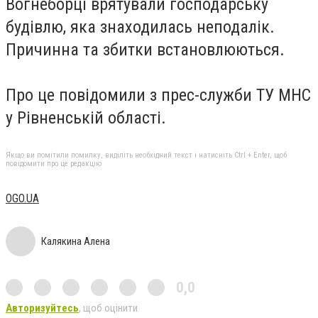
Вогнеборці врятували господарську
будівлю, яка знаходилась неподалік.
Причинна та збитки встановлюються.
Про це повідомили з прес-служби ТУ МНС
у Рівненській області.
Якщо ви помітили помилку, виділіть необхідний текст і натисніть Ctrl + Enter, щоб
повідомити про це редакцію
OGO.UA
Калякина Алена
0,0
Авторизуйтесь
, щоб оцінити