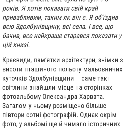
років. Я хотів показати свій край
привабливим, таким як він є. Я об’їздив
всю Здолбунівщину, всі села. І все, що
бачив, все найкраще старався показати у
цій книзі.
Краєвиди, пам’ятки архітектури, знімки з
висоти пташиного польоту мальовничих
куточків Здолбунівщини – саме такі
світлини знайшли місце на сторінках
фотоальбому Олександра Харвата.
Загалом у ньому розміщено більше
півтори сотні фотографій. Однак окрім
фото, у альбомі ще й чимало історичних