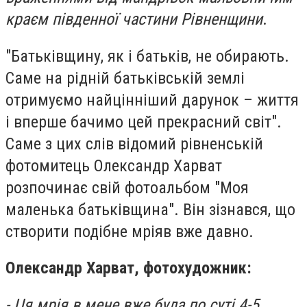
краєм південної частини Рівненщини
.
"Батьківщину, як і батьків, не обирають.
Саме на рідній батьківській землі
отримуємо найцінніший дарунок – життя
і вперше бачимо цей прекрасний світ".
Саме з цих слів відомий рівненській
фотомитець Олександр Харват
розпочинає свій фотоальбом "Моя
маленька батьківщина". Він зізнався, що
створити подібне мріяв вже давно.
Олександр Харват, фотохудожник:
- Ця мрія в мене вже була по суті 4-5