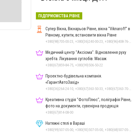
ПІДПРИЄМСТВА РІВНЕ
Супер Вікна, Вікнарьов Рівне, вікна "Viknaroff" в
Рівному, купити, встановити вікна Рівне
+380(98)705-00-23, +380(36)240-00-23, +380(96)408-76-50, +380(50)642-24-00
Медичний центр "Аксіома". Відновлення руху
хребта. Лікування суглобів. Масаж
+380(67)859-84-75, +380(99)506-50-22
Проектно-будівельна компанія.
«ГарантАвтоЗахід»
+380(36)264-24-10, +380(67)363-50-33, +380(67)363-70-50
Креативна студія "ФотоПлюс", поліграфія Рівне,
фото на документи, сувенірна продукція
+380(67)814-08-00
Натяжні стелі в Вараші
+380(99)507-05-00, +380(93)507-05-00, +380(68)507-05-00