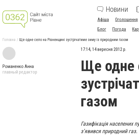
Новини
Афіша
Оголошення
Блог
Погода
Кар
Головна
Ще одне село на Рівненщині зустрічатиме зиму із природним газом
17:14, 14 вересня 2012 р.
Ще одне 
Романенко Анна
главный редактор
зустріча
газом
Газифікація населених п
з’явився природний газ.