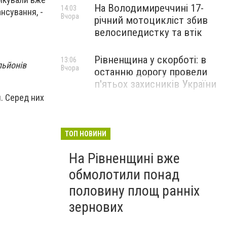
На Володимиреччині 17-
14:03
ансування, -
Вчора
річний мотоцикліст збив
велосипедистку та втік
Рівненщина у скорботі: в
13:06
льйонів
Вчора
останню дорогу провели
п'ятьох захисників України
. Серед них
ТОП НОВИНИ
На Рівненщині вже
обмолотили понад
половину площ ранніх
зернових