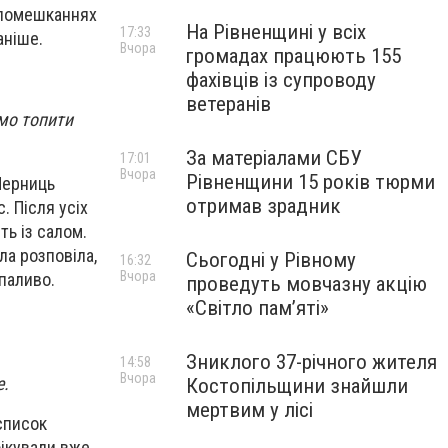
х помешканнях
На Рівненщині у всіх
17:33
аніше.
Вчора
громадах працюють 155
фахівців із супроводу
ветеранів
емо топити
За матеріалами СБУ
17:01
Вчора
Рівненщини 15 років тюрми
Черниць
отримав зрадник
. Після усіх
ь із салом.
ла розповіла,
Сьогодні у Рівному
16:32
Вчора
паливо.
проведуть мовчазну акцію
«Світло пам’яті»
Зниклого 37-річного жителя
14:58
Вчора
е.
Костопільщини знайшли
мертвим у лісі
 список
фікували вже