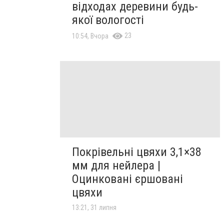
відходах деревини будь-
якої вологості
23
10:54, Вчора
Покрівельні цвяхи 3,1×38
мм для нейлера |
Оцинковані єршовані
цвяхи
13:21, 31 липня