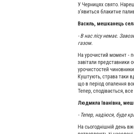
У Черницях свято. Нарешт
з’явиться блакитне палив
Василь, мешканець сел
- В нас лісу немає. Заво
газом.
На урочистий момент - п
завітали представники об
урочистостей чиновники 
Куштують, страва таки в
що в період опалення во
Тепер, сподівається, все
Людмила Іванівна, меш
- Тепер, надіюся, буде кр
На сьогоднішній день вже
потрапляють ті населені