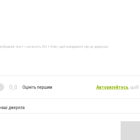
бхідний текст і натисніть Ctrl + Enter, щоб повідомити про це редакцію
0,0
Оцініть першим
Авторизуйтесь
, щоб
 наші джерела