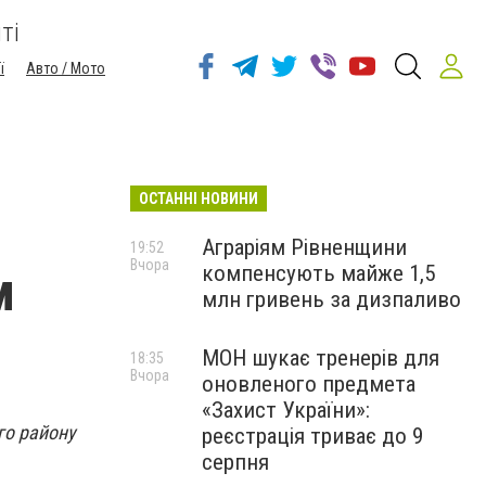
ті
ї
Авто / Мото
ОСТАННІ НОВИНИ
Аграріям Рівненщини
19:52
Вчора
компенсують майже 1,5
м
млн гривень за дизпаливо
МОН шукає тренерів для
18:35
Вчора
оновленого предмета
«Захист України»:
го району
реєстрація триває до 9
серпня