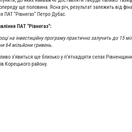
попереду ще половина. Ясна річ, результат залежить від фін
я ПАТ "Рівнегаз" Петро Дубас.
вління ПАТ "Рівнегаз":
 році на інвестиційну програму практично залучить до 15 мі
ни 64 мільйони гривень.
аливо з’явиться ще близько у п’ятнадцяти селах Рівненщини
ів Корецького району.