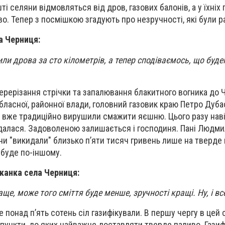
і селяни відмовляться від дров, газових балонів, а у їхні
о. Тепер з посмішкою згадують про незручності, які були р
а Черниця:
зили дрова за сто кілометрів, а тепер сподіваємось, що буд
ерерізання стрічки та запалювання блакитного вогника до 
ласної, районної влади, головний газовик краю Петро Дубас
вже традиційно вирушили смажити яєшню. Цього разу навіт
далася. Задоволеною залишається і господиня. Пані Людми
ни "викидали" близько п’яти тисяч гривень лише на тверде 
 буде по-іншому.
канка села Черниця:
аще, може того сміття буде менше, зручності кращі. Ну, і вс
 понад п’ять сотень сіл газифікували. В першу чергу в цей
 пункти, до яких найважче доставляти тверде паливо. Гази