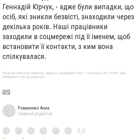
Геннадій Юрчук, - адже були випадки, що
осіб, які зникли безвісті, знаходили через
декілька років. Наші працівники
заходили в соцмережі під її іменем, щоб
встановити її контакти, з ким вона
спілкувалася.
Якщо ви помітили помилку, виділіть необхідний текст і натисніть Ctrl + Enter, щоб
повідомити про це редакцію
ОГО
Романенко Анна
главный редактор
0,0