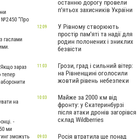
останню дорогу провели
п'ятьох захисників України
они
у №2450 "Про
У Рівному створюють
12:09
простір пам'яті та надії для
 з гаслами
родин полонених і зниклих
ими.
безвісти
Грози, град і сильний вітер:
11:03
- Якщо зараз
на Рівненщині оголосили
о тепер
жовтий рівень небезпеки
 заборонити
Майже за 2000 км від
10:03
увати на
фронту: у Єкатеринбурзі
після атаки дронів загорівся
склад Wildberries
онці. -
50 ми
Росія втратила ще понад
тинг зможуть
09:03