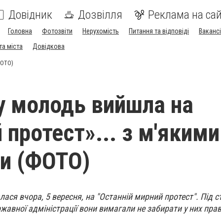
Довідник
Дозвілля
Реклама на сай
Головна
Фотозвіти
Нерухомість
Питання та відповіді
Вакансі
та міста
Довідкова
ФОТО)
у молодь вийшла на
 протест»... з м'якими
и (ФОТО)
лася вчора, 5 вересня, на "Останній мирний протест". Під с
ржавної адміністрації вони вимагали не забирати у них пра