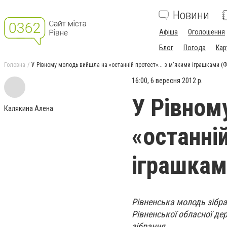
Новини
Афіша
Оголошення
Блог
Погода
Кар
Головна
У Рівному молодь вийшла на «останній протест»... з м'якими іграшками (
16:00, 6 вересня 2012 р.
У Рівном
Калякина Алена
«останній
іграшкам
Рівненська молодь зібра
Рівненської обласної де
зібрання
.