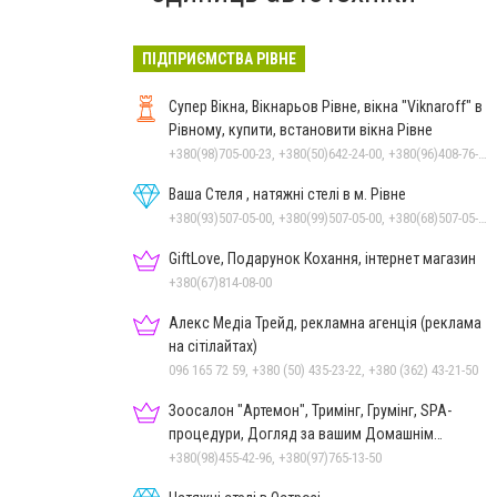
ПІДПРИЄМСТВА РІВНЕ
Супер Вікна, Вікнарьов Рівне, вікна "Viknaroff" в
Рівному, купити, встановити вікна Рівне
+380(98)705-00-23, +380(50)642-24-00, +380(96)408-76-50, +380(36)240-00-23
Ваша Стеля , натяжні стелі в м. Рівне
+380(93)507-05-00, +380(99)507-05-00, +380(68)507-05-00
GiftLove, Подарунок Кохання, інтернет магазин
+380(67)814-08-00
Алекс Медіа Трейд, рекламна агенція (реклама
на сітілайтах)
096 165 72 59, +380 (50) 435-23-22, +380 (362) 43-21-50
Зоосалон "Артемон", Тримінг, Грумінг, SPA-
процедури, Догляд за вашим Домашнім
Улюбленцем
+380(98)455-42-96, +380(97)765-13-50