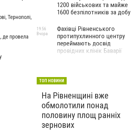
1200 військових та майже
1600 безпілотників за добу
ві, Тернополі,
Фахівці Рівненського
19:56
Вчора
протипухлинного центру
, де провела
переймають досвід
провідних клінік Баварії
у
ТОП НОВИНИ
На Рівненщині вже
обмолотили понад
половину площ ранніх
зернових