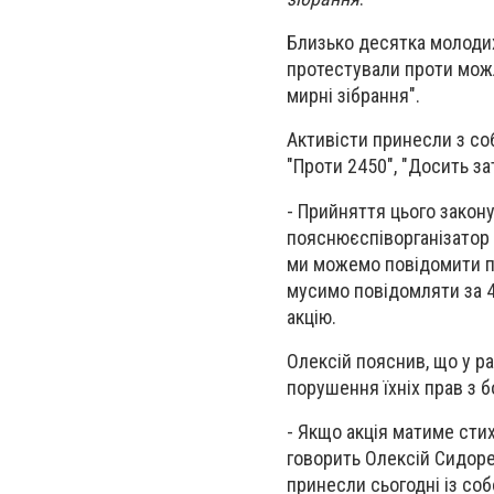
Близько десятка молодих
протестували проти мож
мирні зібрання".
Активісти принесли з соб
"Проти 2450", "Досить за
- Прийняття цього закону
пояснюєспіворганізатор а
ми можемо повідомити про
мусимо повідомляти за 4
акцію.
Олексій пояснив, що у р
порушення їхніх прав з б
- Якщо акція матиме стих
говорить Олексій Сидоре
принесли сьогодні із со