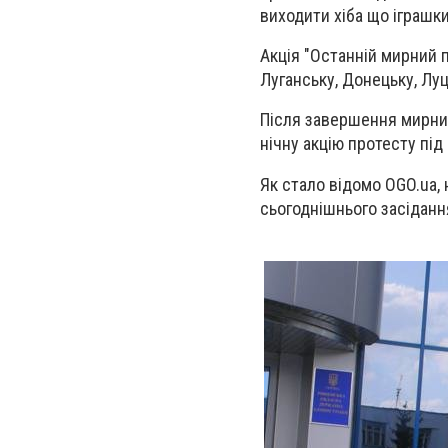
виходити хіба що іграшки
Акція "Останній мирний п
Луганську, Донецьку, Луц
Після завершення мирних
нічну акцію протесту під
Як стало відомо OGO.ua,
сьогоднішнього засіданн