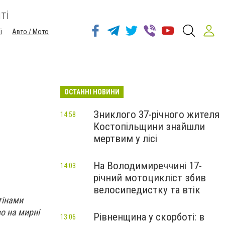
ті
ї
Авто / Мото
ОСТАННІ НОВИНИ
Зниклого 37-річного жителя
14:58
Костопільщини знайшли
мертвим у лісі
На Володимиреччині 17-
14:03
річний мотоцикліст збив
велосипедистку та втік
тінами
во на мирні
Рівненщина у скорботі: в
13:06