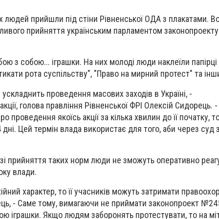
 людей прийшли під стіни Рівненської ОДА з плакатами. В
ливого прийняття українським парламентом законопроект
ою з собою... іграшки. На них молоді люди наклеїли папірці
тикати рота суспільству", "Право на мирний протест" та інш
 ускладнить проведення масових заходів в Україні, -
кції, голова правління Рівненської ФРІ Олексій Сидорець. 
 проведення якоїсь акції за кілька хвилин до її початку, т
 дні. Цей термін влада використає для того, аби через суд
азі прийняття таких норм люди не зможуть оперативно реаг
оку влади.
ійний характер, то її учасників можуть затримати правоохор
ць, - Саме тому, вимагаючи не приймати законопроект №24
бою іграшки. Якщо людям заборонять протестувати, то на мі