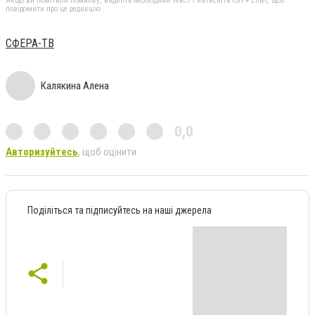
Якщо ви помітили помилку, виділіть необхідний текст і натисніть Ctrl + Enter, щоб
повідомити про це редакцію
СФЕРА-ТВ
Калякина Алена
0,0
Авторизуйтесь
, щоб оцінити
Поділіться та підписуйтесь на наші джерела