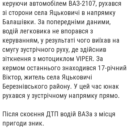
керуючи автомобілем ВАЗ-2107, рухався
зі сторони села Яцьковичі в напрямку
Балашівки. За попередніми даними,
водій легковика не впорався з
керуванням, у результаті чого виїхав на
смугу зустрічного руху, де здійснив
зіткнення з мотоциклом VIPER. За
кермом останнього знаходився 17-річний
Віктор, житель села Яцьковичі
Березнівського району. У цей час юнак
рухався у зустрічному напрямку прямо.
Після скоєння ДТП водій ВАЗа з місця
пригоди зник.