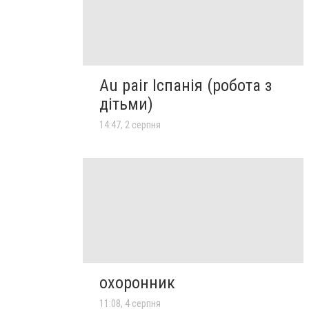
Au pair Іспанія (робота з
дітьми)
14:47, 2 серпня
охоронник
11:08, 4 серпня