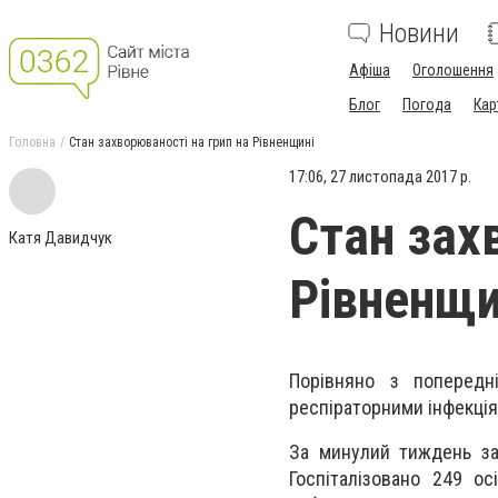
Новини
Афіша
Оголошення
Блог
Погода
Кар
Головна
Стан захворюваності на грип на Рівненщині
17:06, 27 листопада 2017 р.
Стан зах
Катя Давидчук
Рівненщи
Порівняно з попередн
респіраторними інфекція
За минулий тиждень за
Госпіталізовано 249 ос