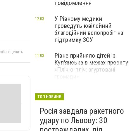
повідомлення
У Рівному медики
12:03
проведуть ювілейний
благодійний велопробіг на
підтримку ЗСУ
тобы оценить
Рівне прийняло дітей із
11:03
Куп'янська в межах проєкту
«Пліч-о-пліч: згуртовані
громади»
ТОП НОВИНИ
Росія завдала ракетного
удару по Львову: 30
постраждалих, під