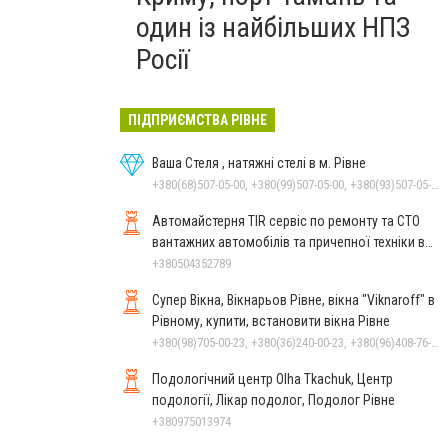
один із найбільших НПЗ
Росії
ПІДПРИЄМСТВА РІВНЕ
Ваша Стеля , натяжні стелі в м. Рівне
+380(68)507-05-00, +380(99)507-05-00, +380(93)507-05-00
Автомайстерня TIR сервіс по ремонту та СТО
вантажних автомобілів та причепної техніки в
Рівному
+380504352789
Супер Вікна, Вікнарьов Рівне, вікна "Viknaroff" в
Рівному, купити, встановити вікна Рівне
+380(98)705-00-23, +380(36)240-00-23, +380(96)408-76-50, +380(50)642-24-00
Подологічний центр Olha Tkachuk, Центр
подології, Лікар подолог, Подолог Рівне
+380975013974