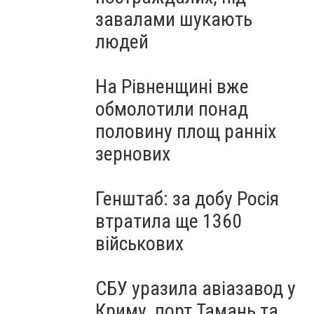
завалами шукають
людей
На Рівненщині вже
обмолотили понад
половину площ ранніх
зернових
Генштаб: за добу Росія
втратила ще 1360
військових
СБУ уразила авіазавод у
Криму, порт Тамань та