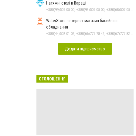
Натяжні стелі в Вараші
+380(99)507-05-00, +380(93)507-05-00, +380(68)507-05-00
WaterStore - інтернет магазин басейнів і
обладнання
+380(44)502-01-02, +380(66)777-78-42, +380(67)777-82-19, +380(67)890-80-80, +380(73)890-80-80, +380(44)502-01-03
Додати підприємство
ОГОЛОШЕННЯ