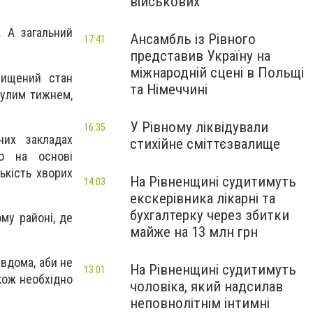
військових
. А загальний
Ансамбль із Рівного
17:41
представив Україну на
міжнародній сцені в Польщі
вищений стан
та Німеччині
нулим тижнем,
У Рівному ліквідували
16:35
их закладах
стихійне сміттєзвалище
о на основі
ькість хворих
На Рівненщині судитимуть
14:03
екскерівника лікарні та
бухгалтерку через збитки
му районі, де
майже на 13 млн грн
 вдома, аби не
На Рівненщині судитимуть
13:01
кож необхідно
чоловіка, який надсилав
неповнолітнім інтимні