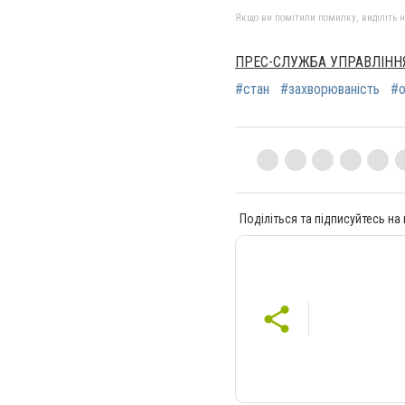
Якщо ви помітили помилку, виділіть нео
ПРЕС-СЛУЖБА УПРАВЛІННЯ
#стан
#захворюваність
#о
Поділіться та підписуйтесь на