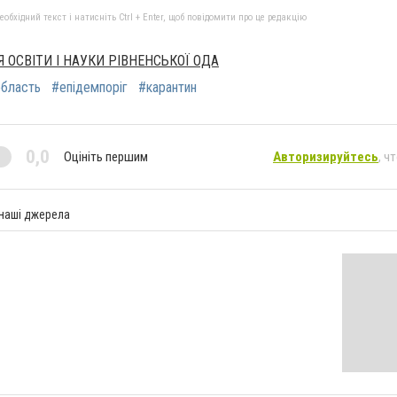
бхідний текст і натисніть Ctrl + Enter, щоб повідомити про це редакцію
 ОСВІТИ І НАУКИ РІВНЕНСЬКОЇ ОДА
бласть
#епідемпоріг
#карантин
0,0
Оцініть першим
Авторизируйтесь
, ч
 наші джерела