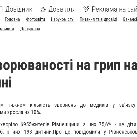
Довідник
Дозвілля
Реклама на сай
Головна
Фотозвіти
Нерухомість
Питання та відповіді
Вакансі
та міста
Довідкова
ворюваності на грип н
ні
ім тижнем кількість звернень до медиків у зв’язку
ми зросла на 10%.
хворіло 6
955
жителів Рівненщини, з них 75,6% - це діти
іб, з них 193 дитини.
Про це повідомили у Рівненсько