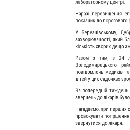
лабораторному центрі.
Наразі перевищення еп
показник до порогового р
У Березнівському, Дуб
захворюваності, який б
кількість хворих дещо з
Разом з тим, з 24 л
Володимирецького ра
повідомлень медиків та 
дітей у цих садочках зро
За попередній тиждень 
звернень до лікарів було
Нагадаємо, при перших о
провокувати погіршення 
звернутися до лікаря.