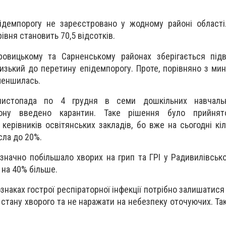
ідемпорогу не зареєстровано у жодному районі області
івня становить 70,5 відсотків.
ровицькому та Сарненському районах зберігається під
лизький до перетину епідемпорогу. Проте, порівняно з ми
меншилась.
истопада по 4 грудня в семи дошкільних навчальн
йону введено карантин. Таке рішення було прийнят
керівників освітянських закладів, бо вже на сьогодні кіл
сла до 20%.
значно побільшало хворих на грип та ГРІ у Радивилівсько
 на 40% більше.
знаках гострої респіраторної інфекції потрібно залишатися
стану хворого та не наражати на небезпеку оточуючих. Та