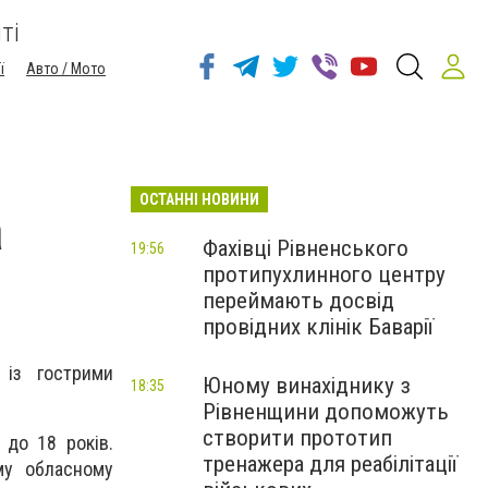
ті
ї
Авто / Мото
ОСТАННІ НОВИНИ
а
Фахівці Рівненського
19:56
протипухлинного центру
переймають досвід
провідних клінік Баварії
 із гострими
Юному винахіднику з
18:35
Рівненщини допоможуть
створити прототип
 до 18 років.
тренажера для реабілітації
му обласному