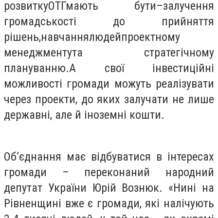
розвитку
ОТГ
мають бути
–
залучення
громадськості до прийняття
рішень,
навчання
людей
проектному
менеджменту
та стратегічному
плануванню.
А свої інвестиційні
можливості громади можуть реалізувати
через проекти, до яких залучати не лише
державні, але й іноземні кошти.
Об’єднання має відбуватися в інтересах
громади – переконаний народний
депутат України Юрій Вознюк. «Нині на
Рівненщині вже є громади, які налічують