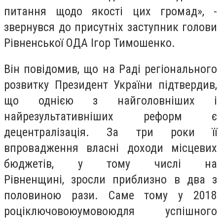
питання щодо якості цих громад», -
звернувся до присутніх заступник голови
Рівненської ОДА Ігор Тимошенко.
Він повідомив, що на Раді регіонального
розвитку Президент України підтвердив,
що однією з найголовніших і
найрезультативніших реформ є
децентралізація. За три роки її
впровадження власні доходи місцевих
бюджетів, у тому числі на
Рівненщині, зросли приблизно в два з
половиною рази. Саме тому
у 2018
році
к
лючов
ою
умов
ою
для успішного