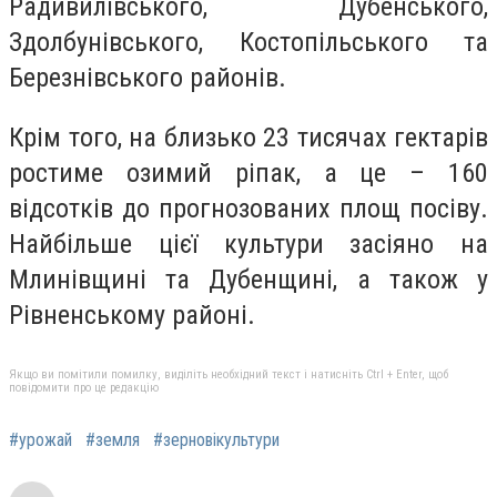
Радивилівського, Дубенського,
Здолбунівського, Костопільського та
Березнівського районів.
Крім того, на близько 23 тисячах гектарів
ростиме озимий ріпак, а це – 160
відсотків до прогнозованих площ посіву.
Найбільше цієї культури засіяно на
Млинівщині та Дубенщині, а також у
Рівненському районі.
Якщо ви помітили помилку, виділіть необхідний текст і натисніть Ctrl + Enter, щоб
повідомити про це редакцію
#урожай
#земля
#зерновікультури