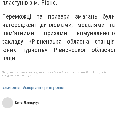
пластунів з м. Рівне.
Переможці та призери змагань були
нагороджені дипломами, медалями та
пам’ятними призами комунального
закладу «Рівненська обласна станція
юних туристів» Рівненської обласної
ради.
Якщо ви помітили помилку, виділіть необхідний текст і натисніть Ctrl + Enter, щоб
повідомити про це редакцію
#змагання
#спортивнеорієнтування
Катя Давидчук