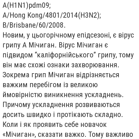
A(H1N1)pdm09;
А/Hong Kong/4801/2014(H3N2);
B/Brisbane/60/2008.
Новим, у цьогорічному епідсезоні, є вірус
грипу А Мічиган. Вірус Мічиган є
підвидом “каліфорнійського” грипу, тому
він має схожі ознаки захворювання.
Зокрема грип Мічиган відрізняється
важким перебігом із великою
ймовірністю виникнення ускладнень.
Причому ускладнення розвиваються
досить швидко і протікають складно.
Коли і як проявить себе новачок
«Мічиган», сказати важко. Тому важливо