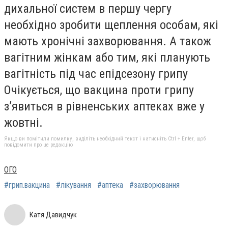
дихальної систем в першу чергу
необхідно зробити щеплення особам, які
мають хронічні захворювання. А також
вагітним жінкам або тим, які планують
вагітність під час епідсезону грипу
Очікується, що вакцина проти грипу
з’явиться в рівненських аптеках вже у
жовтні.
Якщо ви помітили помилку, виділіть необхідний текст і натисніть Ctrl + Enter, щоб
повідомити про це редакцію
ОГО
#грип.вакцина
#лікування
#аптека
#захворювання
Катя Давидчук