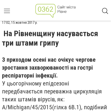
17:02, 15 жовтня 2017 р.
На Рівненщину насувається
три штами грипу
З приходом осені нас очікує чергове
зростання захворюваності на гострі
респіраторні інфекції.
У цьогорічному епідсезоні
передбачається переважна циркуляція
таких штамів вірусів, як:
А/Michigan/45/2015(гілка 6В.1), подібний