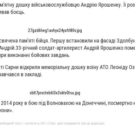
ам’ятну дошку військовослужбовцю Андрію Ярошенку. Її роз
ивав боєць.
27gzd6heg1avhyx24yxfrl80v.jpg
свячена пам’яті бійця. Першу встановили на фасаді Здолбун
Андрій.
33-річний солдат-артилерист Андрій Ярошенко пом
при виконанні бойових завдань.
істі Сарни відкрили меморіальну дошку воїну АТО Леоніду Оз
навчався в закладі.
sblt7prxcteb6l3x3sktv0tsu.jpg
я 2014 року в бою під Волновахою на Донеччині, посмертно
изни».
бхідний текст і натисніть Ctrl + Enter, щоб повідомити про це редакцію