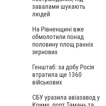
завалами шукають
людей
На Рівненщині вже
обмолотили понад
половину площ ранніх
зернових
Генштаб: за добу Росія
втратила ще 1360
військових
СБУ уразила авіазавод у
Криму, порт Тамань та