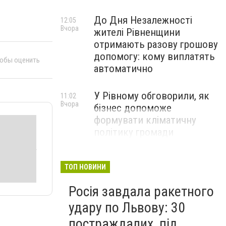
До Дня Незалежності
12:05
Вчора
жителі Рівненщини
отримають разову грошову
допомогу: кому виплатять
тобы оценить
автоматично
У Рівному обговорили, як
11:02
Вчора
бізнес допоможе
формувати кліматичну
політику громади
ТОП НОВИНИ
Росія завдала ракетного
удару по Львову: 30
постраждалих, під