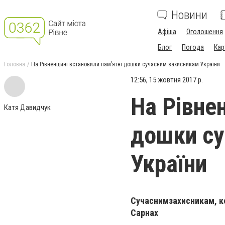
Новини
Афіша
Оголошення
Блог
Погода
Кар
Головна
На Рівненщині встановили пам’ятні дошки сучасним захисникам України
12:56, 15 жовтня 2017 р.
На Рівне
Катя Давидчук
дошки су
України
Сучасним
захисникам, к
Сарнах