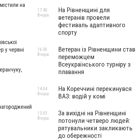
містили на
На Рівненщині для
17:40
Вчора
ветеранів провели
фестиваль адаптивного
спорту
івської
Ветеран із Рівненщини став
ер у
червні
16:36
Вчора
переможцем
Всеукраїнського турніру з
еранчуку,
плавання
На Кореччині перекинувся
14:04
Вчора
ВАЗ: водій у комі
 нагороджений
За вихідні на Рівненщині
13:03
Вчора
потонули четверо людей:
рятувальники закликають
до обережності