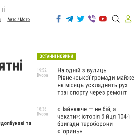
ті
ї
Авто / Мото
ОСТАННІ НОВИНИ
ятні
На одній з вулиць
19:52
Вчора
Рівненської громади майже
на місяць ускладнять рух
транспорту через ремонт
«Найважче — не бій, а
18:36
Вчора
чекати»: історія бійця 104-ї
Здолбунові та
бригади тероборони
«Горинь»