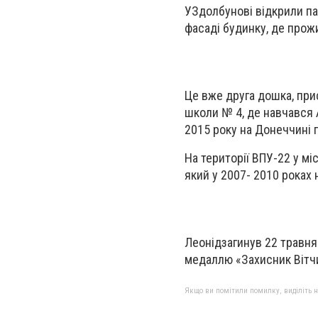
У
Здолбунові відкрили п
фасаді будинку, де прож
Це вже друга дошка, при
школи № 4, де навчався 
2015 року на Донеччині 
На території ВПУ-22 у м
який у 2007- 2010 роках 
Леонід
загинув 22 травн
медаллю «Захисник Вітч
Якщо ви помітили помилку, виділіть нео