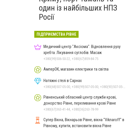
один із найбільших НПЗ
Росії
ПІДПРИЄМСТВА РІВНЕ
Медичний центр "Аксіома". Відновлення руху
хребта. Лікування суглобів. Масаж
+380(99)506-50-22, +380(67)859-84-75
АмперОК, магазин електрики та світла
Натяжні стелі в Сарнах
+380(68)507-05-00, +380(99)507-05-00, +380(93)507-05-00
Рівненський обласний центр служби крові,
донорство Рівне, переливання крові Рівне
+380(67)363-41-44, +380(36)263-78-99
Супер Вікна, Вікнарьов Рівне, вікна "Viknaroff" в
Рівному, купити, встановити вікна Рівне