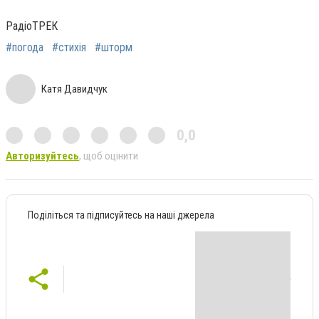
РадіоТРЕК
#погода
#стихія
#шторм
Катя Давидчук
0,0
Авторизуйтесь
, щоб оцінити
Поділіться та підписуйтесь на наші джерела