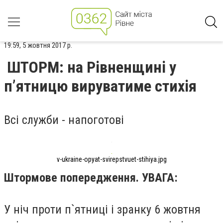
19:59, 5 жовтня 2017 р.
ШТОРМ: на Рівненщині у
п’ятницю вируватиме стихія
Всі служби - напоготові
v-ukraine-opyat-svirepstvuet-stihiya.jpg
Штормове попередження. УВАГА:
У ніч проти п`ятниці і зранку 6 жовтня