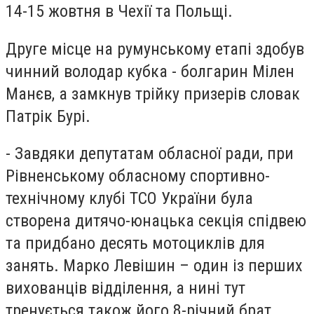
14-15 жовтня в Чехії та Польщі.
Друге місце на румунському етапі здобув
чинний володар кубка - болгарин Мілен
Манєв, а замкнув трійку призерів словак
Патрік Бурі.
- Завдяки депутатам обласної ради, при
Рівненському обласному спортивно-
технічному клубі ТСО України була
створена дитячо-юнацька секція спідвею
та придбано десять мотоциклів для
занять. Марко Левішин – один із перших
вихованців відділення, а нині тут
тренується також його 8-річний брат