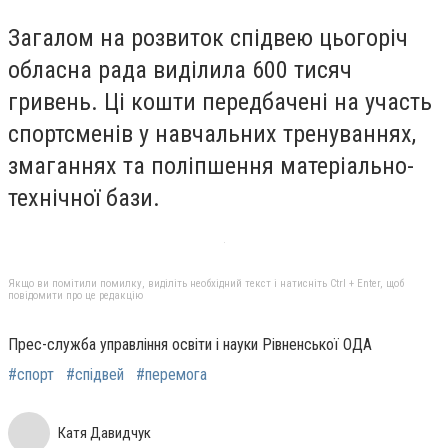
Загалом на розвиток спідвею цьогоріч
обласна рада виділила 600 тисяч
гривень. Ці кошти передбачені на участь
спортсменів у навчальних тренуваннях,
змаганнях та поліпшення матеріально-
технічної бази.
Якщо ви помітили помилку, виділіть необхідний текст і натисніть Ctrl + Enter, щоб
повідомити про це редакцію
Прес-служба управління освіти і науки Рівненської ОДА
#спорт
#спідвей
#перемога
Катя Давидчук