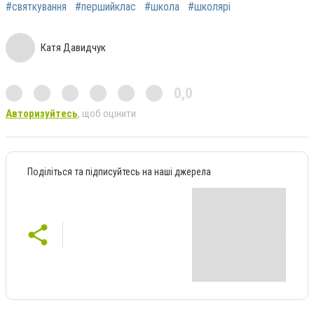
#святкування
#першийклас
#школа
#школярі
Катя Давидчук
0,0
Авторизуйтесь
, щоб оцінити
Поділіться та підписуйтесь на наші джерела