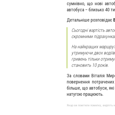
сумнівно, що нові авто
автобуса – близько 40 ти
Детальніше розповідає
Сьогодні вартість авто
скромними підрахункам
На найкращих маршрута
утримуючи двох водіїв,
гривень тільки отримує
становить 10 років.
За словами Віталія Мир
повернення потрачених 
більше, що автобуси, які
натугою працюють.
Якщо ви помітили помилку, виділіть нео