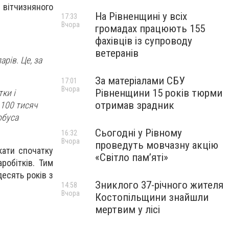
 вітчизняного
На Рівненщині у всіх
17:33
Вчора
громадах працюють 155
фахівців із супроводу
ветеранів
арів. Це, за
За матеріалами СБУ
17:01
Вчора
Рівненщини 15 років тюрми
ки і
отримав зрадник
 100 тисяч
обуса
Сьогодні у Рівному
16:32
Вчора
проведуть мовчазну акцію
кати спочатку
«Світло пам’яті»
робітків. Тим
десять років з
Зниклого 37-річного жителя
14:58
Вчора
Костопільщини знайшли
мертвим у лісі