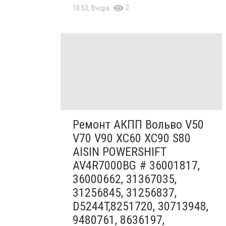
2
10:53, Вчора
Ремонт АКПП Вольво V50
V70 V90 XC60 XC90 S80
AISIN POWERSHIFT
AV4R7000BG # 36001817,
36000662, 31367035,
31256845, 31256837,
D5244T,8251720, 30713948,
9480761, 8636197,