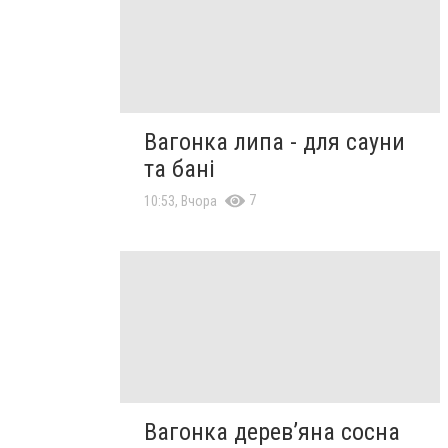
Вагонка липа - для сауни
та бані
7
10:53, Вчора
Вагонка дерев’яна сосна