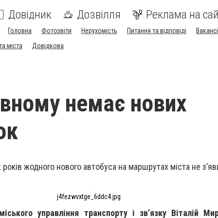
Довідник
Дозвілля
Реклама на сай
Головна
Фотозвіти
Нерухомість
Питання та відповіді
Вакансі
та міста
Довідкова
івному немає нових
ок
 років жодного нового автобуса на маршрутах міста не з’я
j4fezwvxtge_6ddc4.jpg
міського управління транспорту і зв
’язку
Віталій Ми