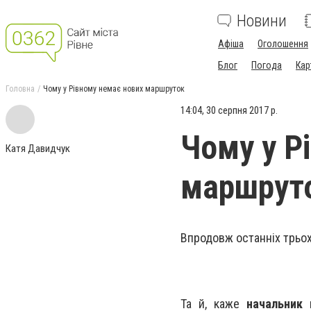
Новини
Афіша
Оголошення
Блог
Погода
Кар
Головна
Чому у Рівному немає нових маршруток
14:04, 30 серпня 2017 р.
Чому у Р
Катя Давидчук
маршрут
Впродовж останніх трьох
Та й, каже
начальник 