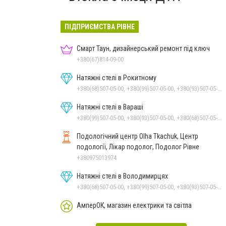
ПІДПРИЄМСТВА РІВНЕ
Смарт Таун, дизайнерський ремонт під ключ
+380(67)814-09-00
Натяжні стелі в Рокитному
+380(68)507-05-00, +380(99)507-05-00, +380(93)507-05-00
Натяжні стелі в Вараші
+380(99)507-05-00, +380(93)507-05-00, +380(68)507-05-00
Подологічний центр Olha Tkachuk, Центр
подології, Лікар подолог, Подолог Рівне
+380975013974
Натяжні стелі в Володимирцях
+380(68)507-05-00, +380(99)507-05-00, +380(93)507-05-00
АмперОК, магазин електрики та світла