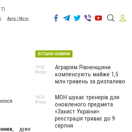
ті
ї
Авто / Мото
ОСТАННІ НОВИНИ
Аграріям Рівненщини
19:52
Вчора
компенсують майже 1,5
млн гривень за дизпаливо
МОН шукає тренерів для
18:35
вилося
Вчора
оновленого предмета
«Захист України»:
реєстрація триває до 9
серпня
ронюк
, дуже