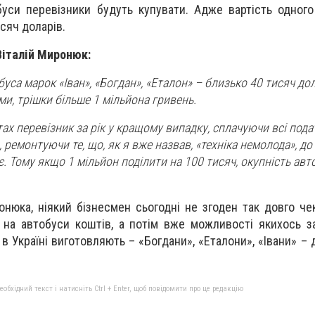
буси перевізники будуть купувати. Адже вартість одного
сяч доларів.
Віталій Миронюк:
буса марок «Іван», «Богдан», «Еталон» – близько 40 тисяч дол
и, трішки більше 1 мільйона гривень.
х перевізник за рік у кращому випадку, сплачуючи всі подат
 ремонтуючи те, що, як я вже назвав, «техніка немолода», до
. Тому якщо 1 мільйон поділити на 100 тисяч, окупність авт
онюка, ніякий бізнесмен сьогодні не згоден так довго че
на автобуси коштів, а потім вже можливості якихось за
 в Україні виготовляють – «Богдани», «Еталони», «Івани» – 
бхідний текст і натисніть Ctrl + Enter, щоб повідомити про це редакцію