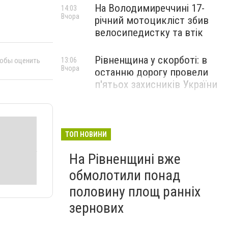
На Володимиреччині 17-
14:03
Вчора
річний мотоцикліст збив
велосипедистку та втік
Рівненщина у скорботі: в
13:06
тобы оценить
Вчора
останню дорогу провели
п'ятьох захисників України
ТОП НОВИНИ
На Рівненщині вже
обмолотили понад
половину площ ранніх
зернових