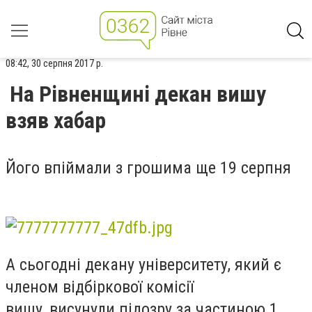
08:42, 30 серпня 2017 р.
На Рівненщині декан вишу
взяв хабар
Його впіймали з грошима ще 19 серпня
А сьогодні декану університету, який є
членом відбіркової комісії
вишу, висунули підозру за частиною 1