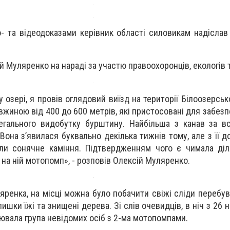
о- та відеодоказами керівник області силовикам надіслав
 Муляренко на нараді за участю правоохоронців, екологів т
 озері, я провів оглядовий виїзд на території Білоозерськ
вжиною від 400 до 600 метрів, які пристосовані для забез
гального видобутку бурштину. Найбільша з канав за вс
 Вона з
’
явилася буквально декілька тижнів тому, але з її 
ли сонячне каміння. Підтвердженням чого є чимала діл
на ній мотопомп», - розповів Олексій Муляренко.
яренка, на місці можна було побачити свіжі сліди перебу
шки їжі та знищені дерева. Зі слів очевидців, в ніч з 26 н
цювала група невідомих осіб з 2-ма мотопомпами.