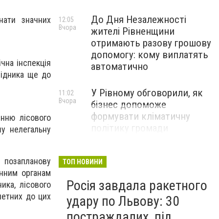
До Дня Незалежності
инати значних
12:05
Вчора
жителі Рівненщини
отримають разову грошову
допомогу: кому виплатять
чна інспекція
автоматично
відника ще до
У Рівному обговорили, як
11:02
Вчора
бізнес допоможе
формувати кліматичну
інню лісового
політику громади
у нелегальну
 позапланову
ТОП НОВИНИ
онним органам
Росія завдала ракетного
ика, лісового
четних до цих
удару по Львову: 30
постраждалих, під