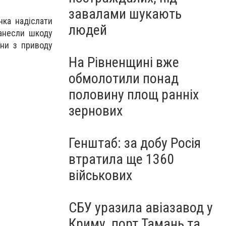
завалами шукають
ка надіслати
людей
нанесли шкоду
їни з приводу
На Рівненщині вже
обмолотили понад
половину площ ранніх
зернових
Генштаб: за добу Росія
втратила ще 1360
військових
СБУ уразила авіазавод у
Криму, порт Тамань та