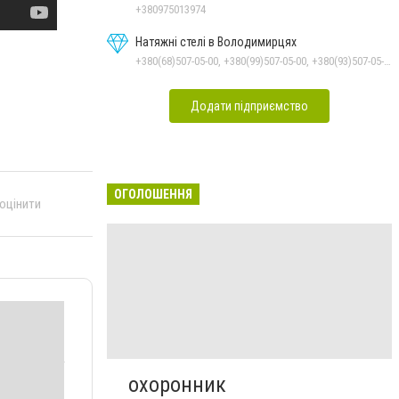
+380975013974
Натяжні стелі в Володимирцях
+380(68)507-05-00, +380(99)507-05-00, +380(93)507-05-00
Додати підприємство
ОГОЛОШЕННЯ
 оцінити
охоронник