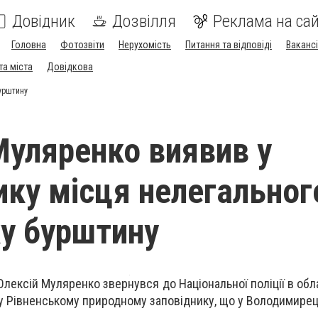
Довідник
Дозвілля
Реклама на сай
Головна
Фотозвіти
Нерухомість
Питання та відповіді
Вакансі
та міста
Довідкова
урштину
Муляренко виявив у
ику місця нелегальног
у бурштину
Олексій Муляренко звернувся до Національної поліції в обл
у Рівненському природному заповіднику, що у Володимирец