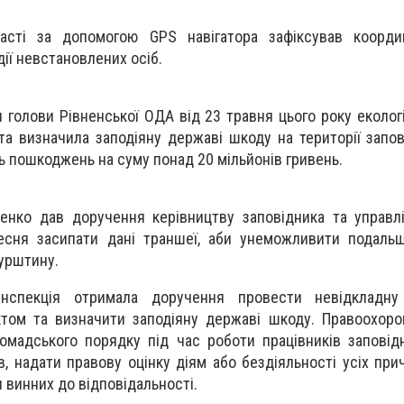
ласті за допомогою
GPS
навігатора зафіксував коорд
ії невстановлених осіб.
голови Рівненської ОДА від 23 травня цього року екологі
та визначила заподіяну державі шкоду на території запо
ь пошкоджень на суму понад 20 мільйонів гривень.
енко дав доручення керівництву заповідника та управл
есня засипати дані траншеї, аби унеможливити подальш
бурштину.
інспекція отримала доручення провести невідкладну
ктом та визначити заподіяну державі шкоду. Правоохор
омадського порядку під час роботи працівників заповідн
в, надати правову оцінку діям або бездіяльності усіх при
и винних до відповідальності.