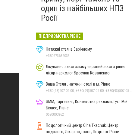
один із найбільших НПЗ
Росії
ПІДПРИЄМСТВА РІВНЕ
Натяжні стелі в Зарічному
+380673635033
Лікування алкоголізму європейського рівня:
лікар-нарколог Ярослав Коваленко
Ваша Стеля , натяжні стелі в м. Рівне
+380(68)507-05-00, +380(99)507-05-00, +380(93)507-05-00
SMM, Таргетинг, Контекстна реклама, Гугл Мій
Бізнес, Рівне
0680000362
Подологічний центр Olha Tkachuk, Центр
подології, Лікар подолог, Подолог Рівне