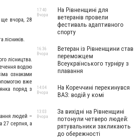
На Рівненщині для
17:40
Вчора
ветеранів провели
 ще вчора, 28
фестиваль адаптивного
спорту
а лісників.
Ветеран із Рівненщини став
16:36
Вчора
переможцем
ого лісництва.
Всеукраїнського турніру з
печення водою
плавання
іма ознаками
допомогою вже
На Кореччині перекинувся
14:04
янка поряд з
Вчора
ВАЗ: водій у комі
За вихідні на Рівненщині
13:03
вання людей –
Вчора
потонули четверо людей:
а 27 серпня, а
рятувальники закликають
до обережності