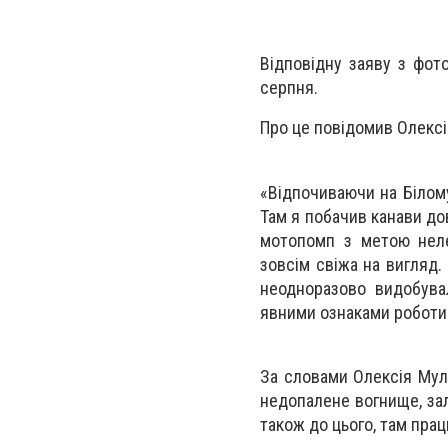
Відповідну заяву з фот
серпня.
Про це повідомив Олексій
«Відпочиваючи на Білому
Там я побачив канави до
мотопомп з метою неле
зовсім свіжа на вигляд.
неодноразово видобува
явними ознаками роботи 
За словами Олексія Мул
недопалене вогнище, зали
також до цього, там пра