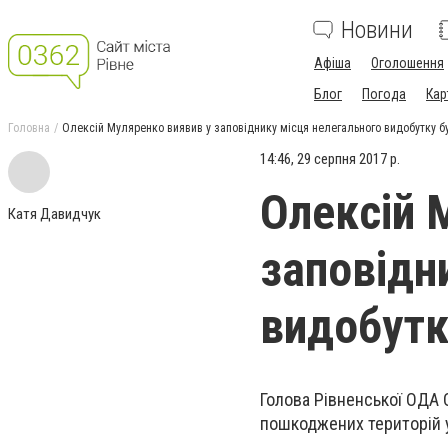
Новини
Афіша
Оголошення
Блог
Погода
Кар
Головна
Олексій Муляренко виявив у заповіднику місця нелегального видобутку б
14:46, 29 серпня 2017 р.
Олексій 
Катя Давидчук
заповідн
видобутк
Голова Рівненської ОДА 
пошкоджених територій 