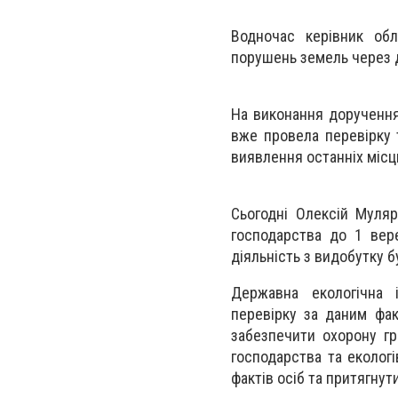
Водночас керівник об
порушень земель через д
На виконання доручення 
вже провела перевірку 
виявлення останніх місц
Сьогодні Олексій Муляр
господарства до 1 вер
діяльність з видобутку 
Державна екологічна 
перевірку за даним фа
забезпечити охорону гр
господарства та екологі
фактів осіб та притягнут