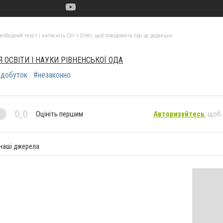
бхідний текст і натисніть Ctrl + Enter, щоб повідомити про це редакцію
 ОСВІТИ І НАУКИ РІВНЕНСЬКОЇ ОДА
идобуток
#незаконно
0,0
Оцініть першим
Авторизуйтесь
, щоб
 наші джерела