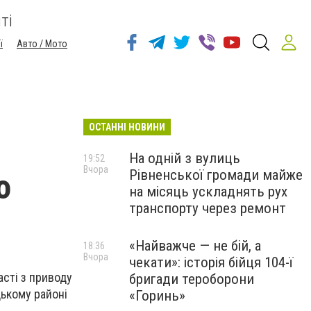
ті
ї
Авто / Мото
ОСТАННІ НОВИНИ
На одній з вулиць
19:52
Вчора
Рівненської громади майже
о
на місяць ускладнять рух
транспорту через ремонт
«Найважче — не бій, а
18:36
Вчора
чекати»: історія бійця 104-ї
асті з приводу
бригади тероборони
ькому районі
«Горинь»