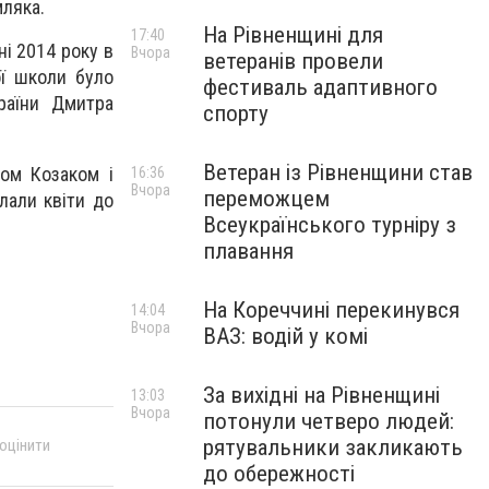
мляка.
На Рівненщині для
17:40
ні 2014 року в
Вчора
ветеранів провели
ої школи було
фестиваль адаптивного
раїни Дмитра
спорту
Ветеран із Рівненщини став
ом Козаком і
16:36
Вчора
переможцем
лали квіти до
Всеукраїнського турніру з
плавання
На Кореччині перекинувся
14:04
Вчора
ВАЗ: водій у комі
За вихідні на Рівненщині
13:03
Вчора
потонули четверо людей:
рятувальники закликають
 оцінити
до обережності