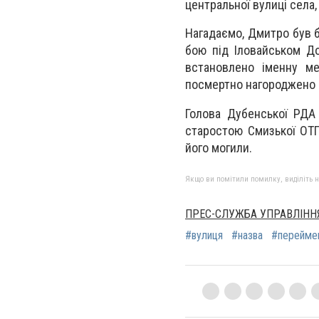
центральної вулиці села,
Нагадаємо, Дмитро був б
бою під Іловайськом До
встановлено іменну ме
посмертно нагороджено о
Голова Дубенської РДА
старостою Смизької ОТГ
його могили.
Якщо ви помітили помилку, виділіть нео
ПРЕС-СЛУЖБА УПРАВЛІННЯ
#вулиця
#назва
#перейме