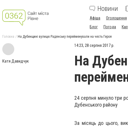
Новини
Афіша
Оголошення
Блог
Погода
Кар
Головна
На Дубенщині вулицю Радянську перейменували на честь Героя
14:23, 28 серпня 2017 р.
На Дубен
Катя Давидчук
переймен
24 серпня минуло три ро
Дубенського району
За місяць до цього, в