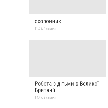
охоронник
11:08, 4 серпня
Робота з дітьми в Великої
Британії
14:47, 2 серпня