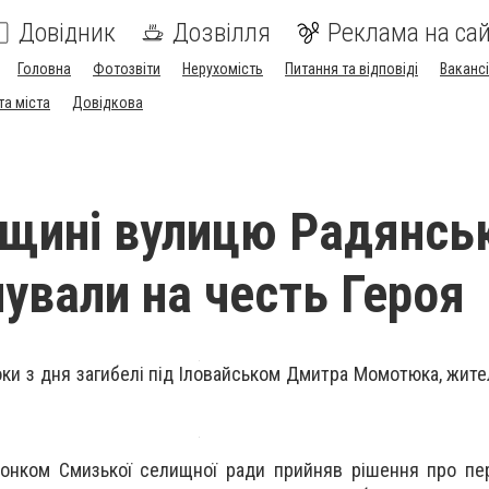
Довідник
Дозвілля
Реклама на сай
Головна
Фотозвіти
Нерухомість
Питання та відповіді
Вакансі
та міста
Довідкова
щині вулицю Радянсь
ували на честь Героя
ки з дня загибелі під Іловайськом Дмитра Момотюка, жите
иконком Смизької селищної ради прийняв рішення про п