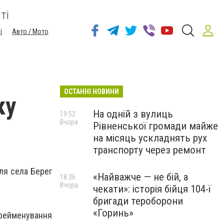
ті
ї
Авто / Мото
ОСТАННІ НОВИНИ
ку
На одній з вулиць
19:52
Вчора
Рівненської громади майже
на місяць ускладнять рух
транспорту через ремонт
ля села Берег
«Найважче — не бій, а
18:36
Вчора
чекати»: історія бійця 104-ї
бригади тероборони
«Горинь»
ерейменування