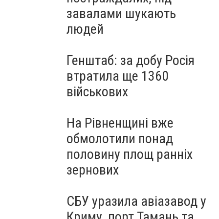
завалами шукають
людей
Генштаб: за добу Росія
втратила ще 1360
військових
На Рівненщині вже
обмолотили понад
половину площ ранніх
зернових
СБУ уразила авіазавод у
Криму, порт Тамань та