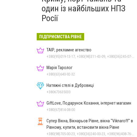
один із найбільших НПЗ
Росії
ПІДПРИЄМСТВА РІВНЕ
ТАІР, рекламне агенство
+380(95)019-13-17, +380(98)311-43-09, +380(36)245-07-05
Марія Таролог
+380(63)640-92-32
Натяжні стелі в Дубровиці
+380673635033
GiftLove, Подарунок Кохання, інтернет магазин
+380(67)814-08-00
Супер Вікна, Вікнарьов Рівне, вікна "Viknaroff" в
Рівному, купити, встановити вікна Рівне
+380(98)705-00-23, +380(36)240-00-23, +380(96)408-76-50, +380(50)642-24-00