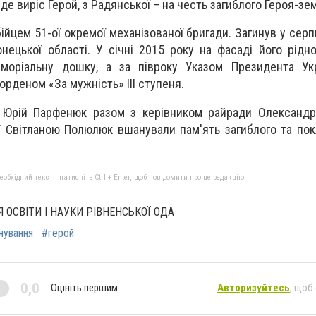
 де виріс Герой, з Радянської – на честь загиблого Героя-зе
ійцем 51-ої окремої механізованої бригади. Загинув у серп
нецької області. У січні 2015 року на фасаді його рідн
моріальну дошку, а за півроку Указом Президента Ук
рденом «За мужність» ІІІ ступеня.
 Юрій Парфенюк разом з керівником райради Олександр
 Світланою Полюлюк вшанували пам'ять загиблого та пок
бхідний текст і натисніть Ctrl + Enter, щоб повідомити про це редакцію
 ОСВІТИ І НАУКИ РІВНЕНСЬКОЇ ОДА
нування
#герой
0,0
Оцініть першим
Авторизуйтесь
, щоб