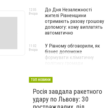
До Дня Незалежності
12:05
Вчора
жителі Рівненщини
отримають разову грошову
допомогу: кому виплатять
автоматично
У Рівному обговорили, як
11:02
Вчора
бізнес допоможе
формувати кліматичну
політику громади
ТОП НОВИНИ
Росія завдала ракетного
удару по Львову: 30
постраждалих, під