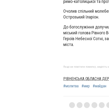
римо-католицької та про
Очолив спільний молебе
Острозький Іларіон.
До богослужіння долучил
міський голова Рівного 
Героїв Небесної Сотні, з
міста.
Якщо ви помітили помилку, виділіть нео
РІВНЕНСЬКА ОБЛАСНА ДЕ
#молитва
#мир
#майдан