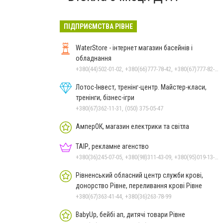
ПІДПРИЄМСТВА РІВНЕ
WaterStore - інтернет магазин басейнів і
обладнання
+380(44)502-01-02, +380(66)777-78-42, +380(67)777-82-19, +380(67)890-80-80, +380(73)890-80-80, +380(44)502-01-03
Лотос-Інвест, тренінг-центр. Майстер-класи,
тренінги, бізнес-ігри
+380(67)362-11-31, (050) 375-05-47
АмперОК, магазин електрики та світла
ТАІР, рекламне агенство
+380(36)245-07-05, +380(98)311-43-09, +380(95)019-13-17
Рівненський обласний центр служби крові,
донорство Рівне, переливання крові Рівне
+380(67)363-41-44, +380(36)263-78-99
BabyUp, бейбі ап, дитячі товари Рівне