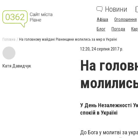
Новини
Афіша
Оголошення
Блог
Погода
Кар
Головна
На головному майдані Рівненщини молились за мир в Україні
12:20, 24 серпня 2017 р.
На голов
Катя Давидчук
молились
У День Незалежності Ук
спокій в Україні
До Бога у молитві за укр