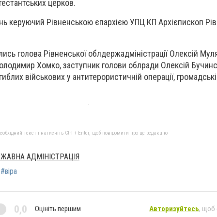
тестантських церков.
нь керуючий Рівненською єпархією УПЦ КП Архієпископ Рів
ись голова Рівненської облдержадміністрації Олексій Мул
Володимир Хомко, заступник голови облради Олексій Бучинс
агиблих військових у антитерористичній операції, громадські
бхідний текст і натисніть Ctrl + Enter, щоб повідомити про це редакцію
РЖАВНА АДМІНІСТРАЦІЯ
#віра
0,0
Оцініть першим
Авторизуйтесь
, щоб