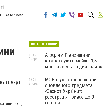
ті
ї
Авто / Мото
ОСТАННІ НОВИНИ
ини
Аграріям Рівненщини
19:52
Вчора
компенсують майже 1,5
млн гривень за дизпаливо
МОН шукає тренерів для
18:35
ь за мир і
Вчора
оновленого предмета
«Захист України»:
реєстрація триває до 9
серпня
католицької,