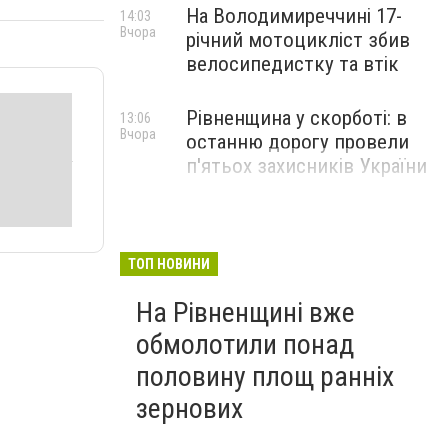
На Володимиреччині 17-
14:03
Вчора
річний мотоцикліст збив
велосипедистку та втік
Рівненщина у скорботі: в
13:06
Вчора
останню дорогу провели
п'ятьох захисників України
ТОП НОВИНИ
На Рівненщині вже
обмолотили понад
половину площ ранніх
зернових