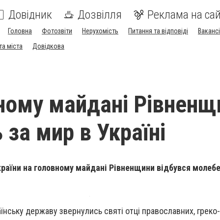
Довідник
Дозвілля
Реклама на сай
Головна
Фотозвіти
Нерухомість
Питання та відповіді
Вакансі
та міста
Довідкова
ному майдані Рівненщ
 за мир в Україні
раїни на головному майдані Рівненщини відбувся молебен
аїнську державу звернулись святі отці православних, греко-