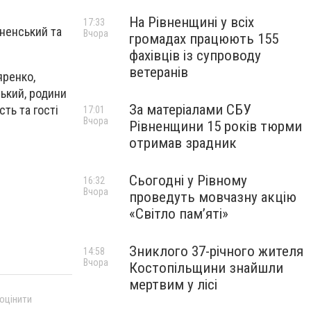
На Рівненщині у всіх
17:33
ненський та
Вчора
громадах працюють 155
фахівців із супроводу
ветеранів
яренко,
ький, родини
За матеріалами СБУ
сть та гості
17:01
Вчора
Рівненщини 15 років тюрми
отримав зрадник
Сьогодні у Рівному
16:32
Вчора
проведуть мовчазну акцію
«Світло пам’яті»
Зниклого 37-річного жителя
14:58
Вчора
Костопільщини знайшли
мертвим у лісі
 оцінити