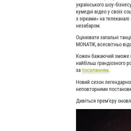
українського шоу-бізнес
кумедні відео у своїх со
з зірками» на телеканалі
незабаром.
Оцінювати запальні танці
MONATIK, всесвітньо від
Кожен бажаючий зможе на
найбільш грандіозного р
за
посиланням
.
Новий сезон легендарног
неповторними постановк
Дивіться прем’єру оновле