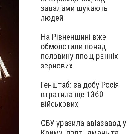
завалами шукають
людей
На Рівненщині вже
обмолотили понад
половину площ ранніх
зернових
Генштаб: за добу Росія
втратила ще 1360
військових
СБУ уразила авіазавод у
Криму, порт Тамань та