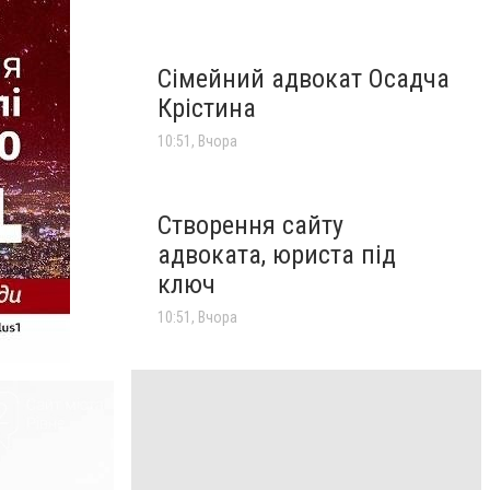
Сімейний адвокат Осадча
Крістина
10:51, Вчора
Створення сайту
адвоката, юриста під
ключ
10:51, Вчора