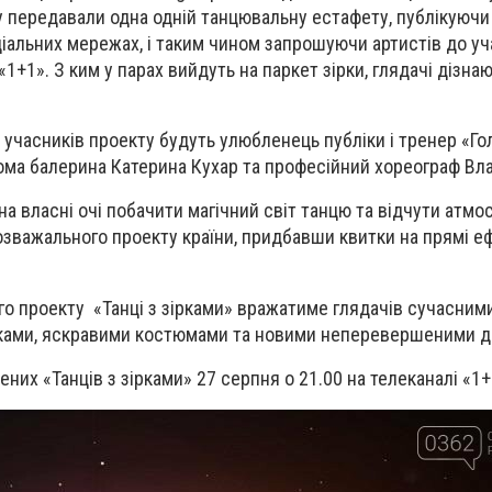
у передавали одна одній танцювальну естафету, публікуючи 
ціальних мережах, і таким чином запрошуючи артистів до уч
 «1+1». З ким у парах вийдуть на паркет зірки, глядачі дізна
 учасників проекту будуть улюбленець публіки і тренер «Го
ома балерина Катерина Кухар та професійний хореограф Вл
 власні очі побачити магічний світ танцю та відчути атмо
озважального проекту країни, придбавши квитки на прямі е
о проекту «Танці з зірками» вражатиме глядачів сучасним
ами, яскравими костюмами та новими неперевершеними д
них «Танців з зірками» 27 серпня о 21.00 на телеканалі «1+