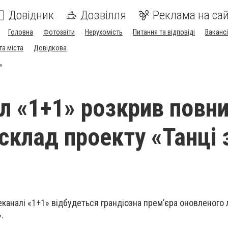
Довідник
Дозвілля
Реклама на сай
Головна
Фотозвіти
Нерухомість
Питання та відповіді
Вакансі
та міста
Довідкова
»
л «1+1» розкрив повн
склад проекту «Танці 
леканалі «1+1» відбудеться грандіозна прем’єра оновленого
.