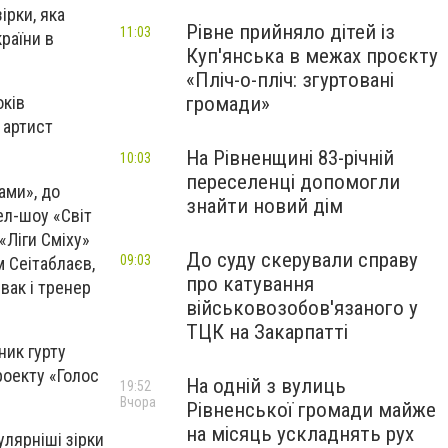
ірки, яка
Рівне прийняло дітей із
11:03
раїни в
Куп'янська в межах проєкту
«Пліч-о-пліч: згуртовані
громади»
оків
 артист
На Рівненщині 83-річній
10:03
переселенці допомогли
ами», до
знайти новий дім
ел-шоу «Світ
«Ліги Сміху»
До суду скерували справу
09:03
м Сеітаблаєв,
про катування
вак і тренер
військовозобов'язаного у
ТЦК на Закарпатті
ник гурту
роекту «Голос
На одній з вулиць
19:52
Вчора
Рівненської громади майже
на місяць ускладнять рух
улярніші зірки