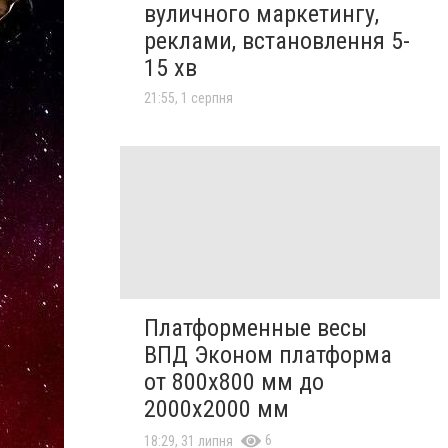
вуличного маркетингу,
реклами, встановлення 5-
15 хв
21:55, 1 серпня
Платформенные весы
ВПД Эконом платформа
от 800х800 мм до
2000х2000 мм
6
18:29, 31 липня