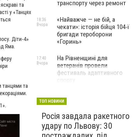
транспорту через ремонт
яскраві та
асті у «Танцях
«Найважче — не бій, а
ються
18:36
Вчора
чекати»: історія бійця 104-ї
бригади тероборони
лосу. Діти-4»
«Горинь»
ад Яма.
На Рівненщині для
сферу
17:40
Вчора
ветеранів провели
фіри
фестиваль адаптивного
спорту
и танцями та
екораціями.
ТОП НОВИНИ
1».
Росія завдала ракетного
удару по Львову: 30
постраждалих, під