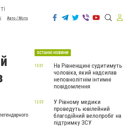
ті
ї
Авто / Мото
ОСТАННІ НОВИНИ
ий
На Рівненщині судитимуть
13:01
чоловіка, який надсилав
з
неповнолітнім інтимні
повідомлення
У Рівному медики
12:03
проведуть ювілейний
 легендарного
благодійний велопробіг на
підтримку ЗСУ