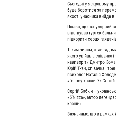
Сьогодні у яскравому про
буде боротися за перемо
якості учасника вийде ві
Цікаво, що популярний сп
відвідував гурток бальни
підкорити серця глядачів
Таким чином, став відоми
якого увійшла співачка і
навиворіт» Дмитро Комар
Юрій Ткач, співачка і тр
психолог Наталія Холоден
«Голосу країни-7» Сергій 
Сергій Бабкін – українсь
«5'Nizzа», автор легенда
країни».
Зазначимо, що в рамках 