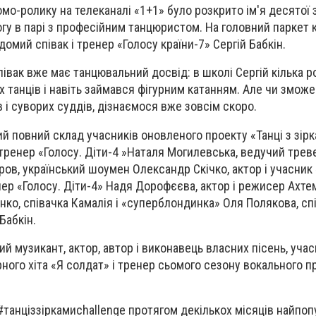
мо-ролику на телеканалі «1+1» було розкрито ім'я десятої з
гу в парі з професійним танцюристом. На головний паркет к
домий співак і тренер «Голосу країни-7» Сергій Бабкін.
івак вже має танцювальний досвід: в школі Сергій кілька р
х танців і навіть займався фігурним катанням. Але чи зможе
 і суворих суддів, дізнаємося вже зовсім скоро.
й повний склад учасників оновленого проекту «Танці з зірк
 тренер «Голосу. Діти-4 »Наталя Могилевська, ведучий трев
ов, український шоумен Олександр Скічко, актор і учасник 
енер «Голосу. Діти-4» Надя Дорофєєва, актор і режисер Ахте
ко, співачка Камалія і «суперблондинка» Оля Полякова, спі
Бабкін.
кий музикант, актор, автор і виконавець власних пісень, учас
рного хіта «Я солдат» і тренер сьомого сезону вокального п
#танціззіркамиchallenge протягом декількох місяців найпоп