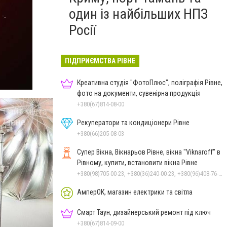
один із найбільших НПЗ
Росії
ПІДПРИЄМСТВА РІВНЕ
Креативна студія "ФотоПлюс", поліграфія Рівне,
фото на документи, сувенірна продукція
+380(67)814-08-00
Рекуператори та кондиціонери Рівне
+380(66)205-08-03
Супер Вікна, Вікнарьов Рівне, вікна "Viknaroff" в
Рівному, купити, встановити вікна Рівне
+380(98)705-00-23, +380(36)240-00-23, +380(96)408-76-50, +380(50)642-24-00
АмперОК, магазин електрики та світла
Смарт Таун, дизайнерський ремонт під ключ
+380(67)814-09-00