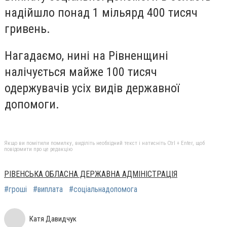
надійшло понад 1 мільярд 400 тисяч
гривень.
Нагадаємо, нині на Рівненщині
налічується майже 100 тисяч
одержувачів усіх видів державної
допомоги.
Якщо ви помітили помилку, виділіть необхідний текст і натисніть Ctrl + Enter, щоб
повідомити про це редакцію
РІВЕНСЬКА ОБЛАСНА ДЕРЖАВНА АДМІНІСТРАЦІЯ
#гроші
#виплата
#соціальнадопомога
Катя Давидчук