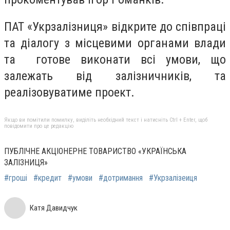
ПАТ «Укрзалізниця» відкрите до співпраці
та діалогу з місцевими органами влади
та готове виконати всі умови, що
залежать від залізничників, та
реалізовуватиме проект.
Якщо ви помітили помилку, виділіть необхідний текст і натисніть Ctrl + Enter, щоб
повідомити про це редакцію
ПУБЛІЧНЕ АКЦІОНЕРНЕ ТОВАРИСТВО «УКРАЇНСЬКА
ЗАЛІЗНИЦЯ»
#гроші
#кредит
#умови
#дотримання
#Укрзалізеиця
Катя Давидчук