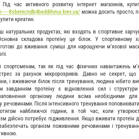
 Під час активного розвитку інтернет магазинів, купи
n----8sbemcndb4beddihinui.kiev.ua/
можна досить просто, п
купити креатин.
ш натуральних продуктах, які входять в спортивне харчу
 Основна складова протеїну це білок. У спортивному х
 готові до вживання суміші для нарощуючи м'язової мас
гії.
 спортсменам, так як під час фізичних навантажень м'
трес за рахунок мікророзривів. Давно не секрет, що 
ни, і вживаючи білок після тренування, людина нібито в
м завданням протеїну є відновлення сил і структури 
наповнення організму людини всіма необхідними для
у речовинами. Після інтенсивного тренування поповнювати 
ротягом найближчої години, в той час, коли утворюєт
нізм дійсно потребує підживлення. Якщо вживати протеїн д
забезпечать організм поживними речовинами і тренуван
ктивною.