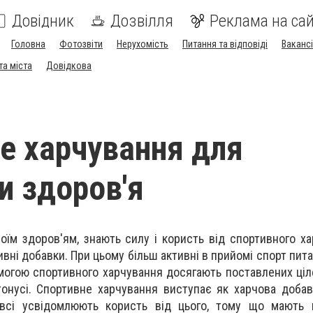
Довідник
Дозвілля
Реклама на сай
Головна
Фотозвіти
Нерухомість
Питання та відповіді
Вакансі
та міста
Довідкова
е харчування для
и здоров'я
оїм здоров'ям, знають силу і користь від спортивного ха
вні добавки. При цьому більш активні в прийомі спорт пит
омогою спортивного харчування досягають поставлених ціл
тонусі. Спортивне харчування виступає як харчова добавк
всі усвідомлюють користь від цього, тому що мають н