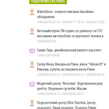
ПІДПРИЄМСТВА РІВНЕ
WaterStore - інтернет магазин басейнів і
обладнання
+380(44)502-01-02, +380(66)777-78-42, +380(67)777-82-19, +380(67)890-80-80, +380(73)890-80-80, +380(44)502-01-03
Автомайстерня TIR сервіс по ремонту та СТО
вантажних автомобілів та причепної техніки в
Рівному
+380504352789
Смарт Таун, дизайнерський ремонт під ключ
+380(67)814-09-00
Супер Вікна, Вікнарьов Рівне, вікна "Viknaroff" в
Рівному, купити, встановити вікна Рівне
+380(98)705-00-23, +380(36)240-00-23, +380(96)408-76-50, +380(50)642-24-00
Медичний центр "Аксіома". Відновлення руху
хребта. Лікування суглобів. Масаж
+380(67)859-84-75, +380(99)506-50-22
Подологічний центр Olha Tkachuk, Центр
подології, Лікар подолог, Подолог Рівне