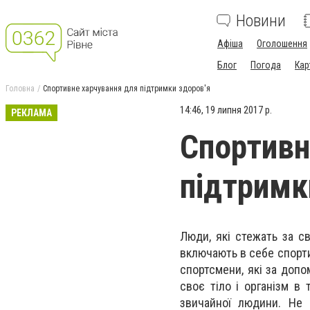
Новини
Афіша
Оголошення
Блог
Погода
Кар
Головна
Спортивне харчування для підтримки здоров'я
14:46, 19 липня 2017 р.
РЕКЛАМА
Спортивн
підтримк
Люди, які стежать за св
включають в себе спорти
спортсмени, які за доп
своє тіло і організм в 
звичайної людини. Не 