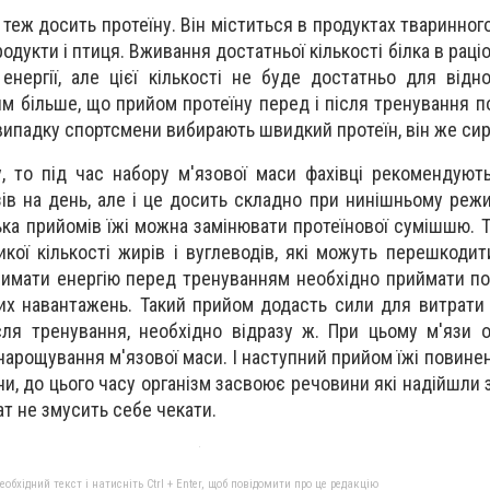
теж досить протеїну. Він міститься в продуктах тваринног
родукти і птиця. Вживання достатньої кількості білка в раці
 енергії, але цієї кількості не буде достатньо для відн
м більше, що прийом протеїну перед і після тренування п
 випадку спортсмени вибирають швидкий протеїн, він же си
 то під час набору м'язової маси фахівці рекомендуют
зів на день, але і це досить складно при нинішньому режи
ька прийомів їжі можна замінювати протеїнової сумішшю. 
икої кількості жирів і вуглеводів, які можуть перешкоди
тримати енергію перед тренуванням необхідно приймати по
их навантажень. Такий прийом додасть сили для витрати е
ля тренування, необхідно відразу ж. При цьому м'язи 
нарощування м'язової маси. І наступний прийом їжі повине
ни, до цього часу організм засвоює речовини які надійшли 
тат не змусить себе чекати.
бхідний текст і натисніть Ctrl + Enter, щоб повідомити про це редакцію