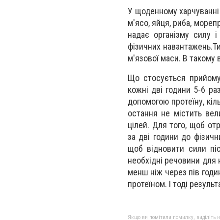
У щоденному харчуванні 
м'ясо, яйця, риба, мореп
надає організму силу і
фізичних навантажень.Ти
м'язової маси. В такому
Що стосується прийому,
кожні дві години 5-6 ра
допомогою протеїну, кіл
остання не містить вел
цілей. Для того, щоб о
за дві години до фізичн
щоб відновити сили піс
необхідні речовини для 
менш ніж через пів годи
протеїном. І тоді резуль
Якщо ви помітили помилку, виділіть нео