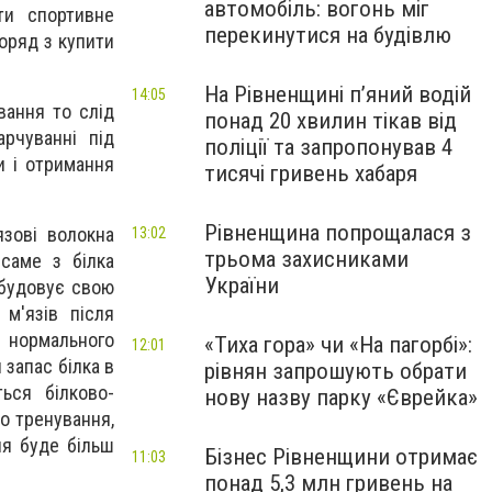
автомобіль: вогонь міг
ти спортивне
перекинутися на будівлю
оряд з купити
На Рівненщині п’яний водій
14:05
вання то слід
понад 20 хвилин тікав від
арчуванні під
поліції та запропонував 4
и і отримання
тисячі гривень хабаря
Рівненщина попрощалася з
язові волокна
13:02
трьома захисниками
саме з білка
України
ибудовує свою
м'язів після
 нормального
«Тиха гора» чи «На пагорбі»:
12:01
запас білка в
рівнян запрошують обрати
ься білково-
нову назву парку «Єврейка»
о тренування,
ня буде більш
Бізнес Рівненщини отримає
11:03
понад 5,3 млн гривень на