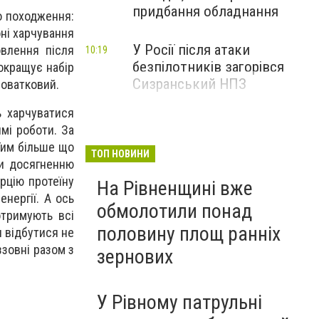
придбання обладнання
о походження:
оні харчування
У Росії після атаки
овлення після
10:19
безпілотників загорівся
окращує набір
Сизранський НПЗ
роватковий.
ь харчуватися
мі роботи. За
Тим більше що
ТОП НОВИНИ
ти досягненню
рцію протеїну
На Рівненщині вже
нергії. А ось
обмолотили понад
отримують всі
половину площ ранніх
н відбутися не
ззовні разом з
зернових
У Рівному патрульні