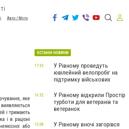
ті
ї
Авто / Мото
ОСТАННІ НОВИНИ
У Рівному проведуть
17:33
ювілейний велопробіг на
підтримку військових
У Рівному відкрили Простір
16:32
рчування, яке
турботи для ветеранів та
а виявляються
ветеранок
ей і тримають
а і в раціоні
У Рівному вночі загорівся
15:08
еякісної або