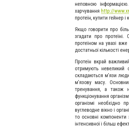
неповною інформацією.
харчування
http://www.x
протеїн, купити гейнер і 
Якщо говорити про біль
згадати про протеїні.
протеїном на увазі вже
достатньої кількості енер
Протеїн вкрай важливий
отримують невеликий с
складаються м'язи люди
м'язову масу. Основни
тренування, а також 
функціонування організм
організмі необхідно п
вуглеводне вікно і орга
то основні компоненти 
інтенсивної і більш ефе