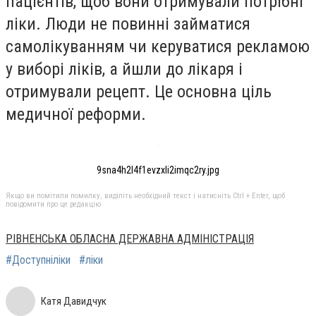
пацієнтів, щоб вони отримували потрібні
ліки. Люди не повинні займатися
самолікуванням чи керуватися рекламою
у виборі ліків, а йшли до лікаря і
отримували рецепт. Це основна ціль
медичної реформи.
9sna4h2l4f1evzxli2imqc2ry.jpg
Якщо ви помітили помилку, виділіть необхідний текст і натисніть Ctrl + Enter, щоб
повідомити про це редакцію
РІВНЕНСЬКА ОБЛАСНА ДЕРЖАВНА АДМІНІСТРАЦІЯ
#Доступніліки
#ліки
Катя Давидчук