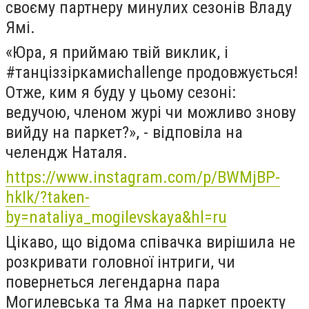
своєму партнеру минулих сезонів Владу
Ямі.
«Юра, я приймаю твій виклик, і
#танціззіркамиchallenge продовжується!
Отже, ким я буду у цьому сезоні:
ведучою, членом журі чи можливо знову
вийду на паркет?», - відповіла на
челендж Наталя.
https://www.instagram.com/p/BWMjBP-
hkIk/?taken-
by=nataliya_mogilevskaya&hl=ru
Цікаво, що
відома співачка вирішила не
розкривати головної інтриги, чи
повернеться легендарна пара
Могилевська та Яма на паркет проекту