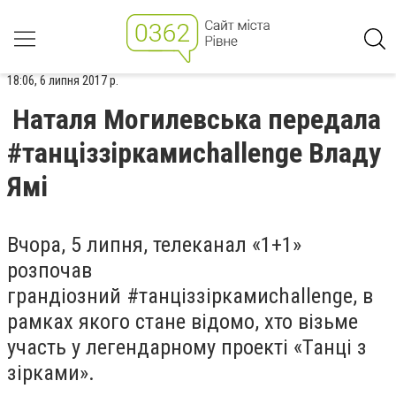
18:06, 6 липня 2017 р.
Наталя Могилевська передала
#танціззіркамиchallenge Владу
Ямі
Вчора, 5 липня, телеканал «1+1»
розпочав
грандіозний
#танціззіркамиchallenge,
в
рамках якого стане відомо, хто візьме
участь у легендарному проекті «Танці з
зірками».