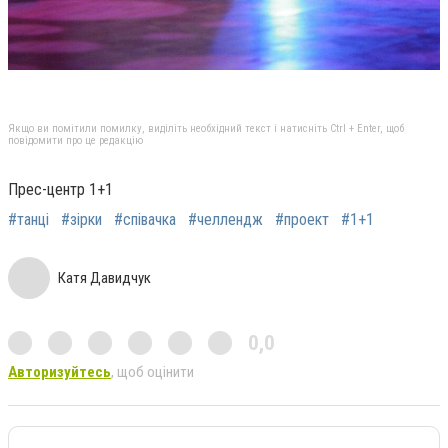
Якщо ви помітили помилку, виділіть необхідний текст і натисніть Ctrl + Enter, щоб
повідомити про це редакцію
Прес-центр 1+1
#танці
#зірки
#співачка
#челлендж
#проект
#1+1
Катя Давидчук
0,0
Авторизуйтесь
, щоб оцінити