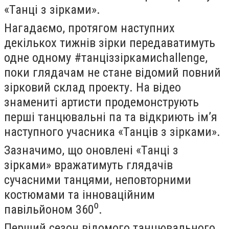
«Танці з зірками».
Нагадаємо, протягом наступних
декількох тижнів зірки передаватимуть
одне одному #танціззіркамиchallenge,
поки глядачам не стане відомий повний
зірковий склад проекту. На відео
знамениті артисти продемонструють
перші танцювальні па та відкриють ім’я
наступного учасника «Танців з зірками».
Зазначимо, що оновлені «Танці з
зірками» вражатимуть глядачів
сучасними танцями, неповторними
костюмами та інноваційним
павільйоном 360
⁰
.
Перший сезон відомого танцювального