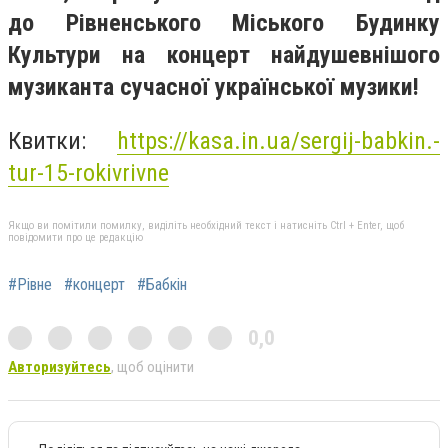
до Рівненського Міського Будинку
Культури на концерт найдушевнішого
музиканта сучасної української музики!
Квитки:
https://kasa.in.ua/sergij-babkin.-
tur-15-rokivrivne
Якщо ви помітили помилку, виділіть необхідний текст і натисніть Ctrl + Enter, щоб
повідомити про це редакцію
#Рівне
#концерт
#Бабкін
0,0
Авторизуйтесь
, щоб оцінити