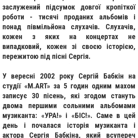
заслужений підсумок довгої кропіткої
роботи - тисячі проданих альбомів і
понад півмільйона слухачів.
Слухачів,
кожен з яких на концертах не
випадковий, кожен зі своєю історією,
пережитою під пісні Сергія.
У вересні 2002 року Сергій Бабкін на
студії «М.ART» за 5 годин одним махом
записує 30 пісень, які згодом стануть
двома першими сольними альбомами
музиканта: «УРА!» і «БІС!». Саме в цей
день і почалася історія музиканта і
актора Сергія Бабкіна, який всупереч