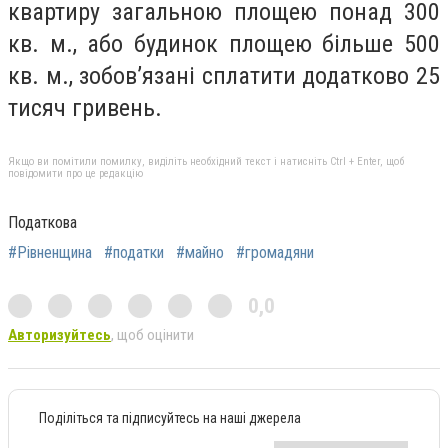
квартиру загальною площею понад 300
кв. м., або будинок площею більше 500
кв. м., зобов’язані сплатити додатково 25
тисяч гривень.
Якщо ви помітили помилку, виділіть необхідний текст і натисніть Ctrl + Enter, щоб
повідомити про це редакцію
Податкова
#Рівненщина
#податки
#майно
#громадяни
0,0
Авторизуйтесь
, щоб оцінити
Поділіться та підписуйтесь на наші джерела