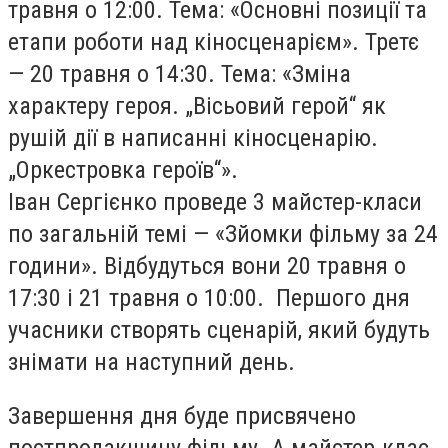
травня о 12:00. Тема: «Основні позиції та
етапи роботи над кіносценарієм». Третє
— 20 травня о 14:30. Тема: «Зміна
характеру героя. „Вісьовий герой“ як
рушій дії в написанні кіносценарію.
„Оркестровка героїв“».
Іван Сергієнко проведе 3 майстер-класи
по загальній темі — «Зйомки фільму за 24
години». Відбудуться вони 20 травня о
17:30 і 21 травня о 10:00. Першого дня
учасники створять сценарій, який будуть
знімати на наступний день.
Завершення дня буде присвячено
постпродакшину фільму. А майстер-клас