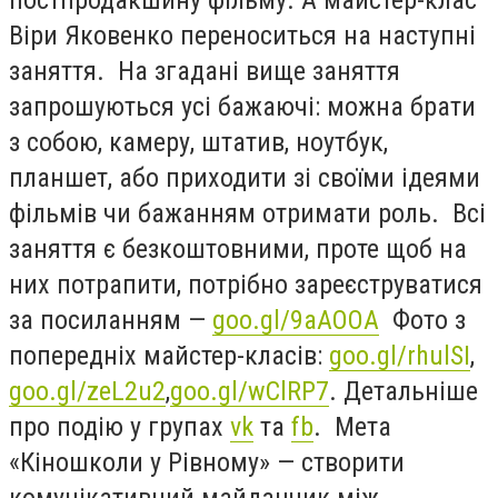
Віри Яковенко переноситься на наступні
заняття. На згадані вище заняття
запрошуються усі бажаючі: можна брати
з собою, камеру, штатив, ноутбук,
планшет, або приходити зі своїми ідеями
фільмів чи бажанням отримати роль. Всі
заняття є безкоштовними, проте щоб на
них потрапити, потрібно зареєструватися
за посиланням —
goo.gl/9aAOOA
Фото з
попередніх майстер-класів:
goo.gl/rhulSI
,
goo.gl/zeL2u2
,
goo.gl/wClRP7
. Детальніше
про подію у групах
vk
та
fb
. Мета
«Кіношколи у Рівному» — створити
комунікативний майданчик між