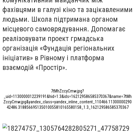
фахівцями в галузі кіно та зацікавленими
людьми. Школа підтримана органом
місцевого самоврядування. Допомагає
реалізовувати проект грмадська
організація «Фундація регіональних
ініціатив» в Рівному і платформа
взаємодій «Простір».
7tMhZccyCmw.jpg?
_uid=1130000012239191&hid=1.3&ids=162129586585370367&name=7tMh
ZccyCmw.jpg&yandex_class=yandex_inline_content_110466.11300000290
42486.318856695135010055810165580158_1.3_162129586585370367