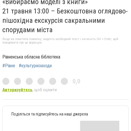
«Вибираємо моделі з книги»
21 травня 13:00 – Безкоштовна оглядово-
пішохідна екскурсія сакральними
спорудами міста
Якщо ви помітили помилку, виділіть необхідний текст і натисніть Ctrl + Enter, щоб
повідомити про це редакцію
Рівненська обласна бібліотека
#Рівне
#культурнізаходи
0,0
Авторизуйтесь
, щоб оцінити
Поділіться та підписуйтесь на наші джерела