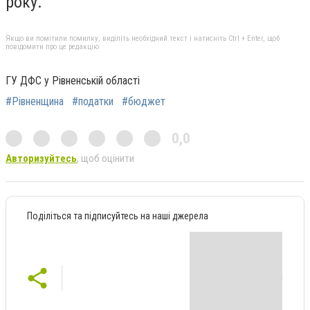
року.
Якщо ви помітили помилку, виділіть необхідний текст і натисніть Ctrl + Enter, щоб
повідомити про це редакцію
ГУ ДФС у Рівненській області
#Рівненщина
#податки
#бюджет
0,0
Авторизуйтесь
, щоб оцінити
Поділіться та підписуйтесь на наші джерела