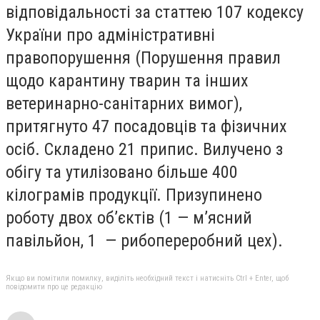
відповідальності за статтею 107 кодексу
України про адміністративні
правопорушення (Порушення правил
щодо карантину тварин та інших
ветеринарно-санітарних вимог),
притягнуто 47 посадовців та фізичних
осіб. Складено 21 припис. Вилучено з
обігу та утилізовано більше 400
кілограмів продукції. Призупинено
роботу двох об’єктів (1 — м’ясний
павільйон, 1 — рибопереробний цех).
Якщо ви помітили помилку, виділіть необхідний текст і натисніть Ctrl + Enter, щоб
повідомити про це редакцію