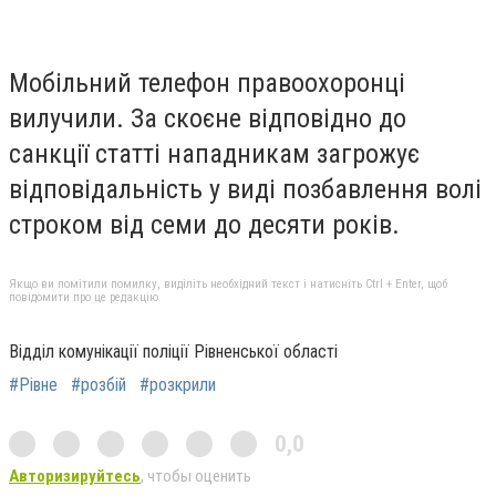
Мобільний телефон правоохоронці
вилучили. За скоєне відповідно до
санкції статті нападникам загрожує
відповідальність у виді позбавлення волі
строком від семи до десяти років.
Якщо ви помітили помилку, виділіть необхідний текст і натисніть Ctrl + Enter, щоб
повідомити про це редакцію
Відділ комунікації поліції Рівненської області
#Рівне
#розбій
#розкрили
0,0
Авторизируйтесь
, чтобы оценить