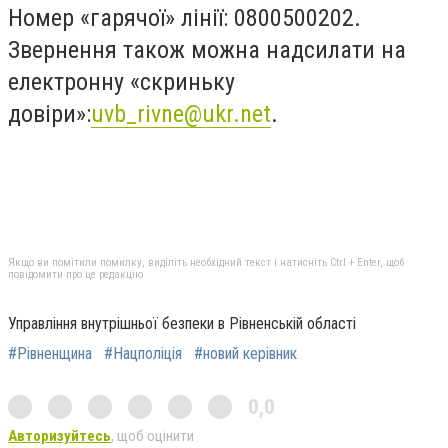
Номер «гарячої» лінії: 0800500202.
Звернення також можна надсилати на
електронну «скриньку
довіри»:
uvb_rivne@ukr.net
.
Якщо ви помітили помилку, виділіть необхідний текст і натисніть Ctrl + Enter, щоб
повідомити про це редакцію
Управління внутрішньої безпеки в Рівненській області
#Рівненщина
#Нацполіція
#новий керівник
0,0
Авторизуйтесь
, щоб оцінити