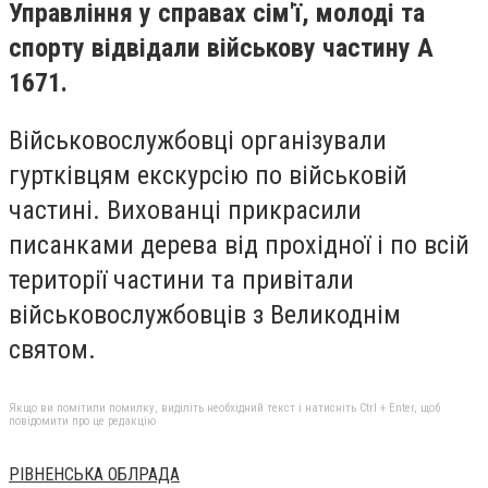
Управління у справах сім'ї, молоді та
спорту відвідали військову частину А
1671.
Військовослужбовці організували
гуртківцям екскурсію по військовій
частині. Вихованці прикрасили
писанками дерева від прохідної і по всій
території частини та привітали
військовослужбовців з Великоднім
святом.
Якщо ви помітили помилку, виділіть необхідний текст і натисніть Ctrl + Enter, щоб
повідомити про це редакцію
РІВНЕНСЬКА ОБЛРАДА