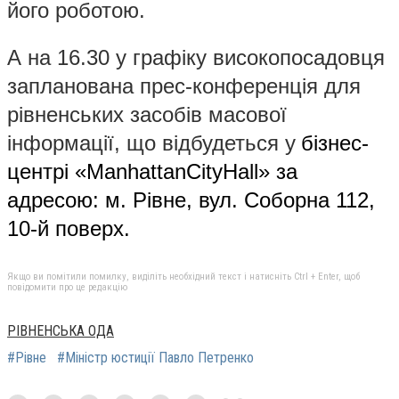
його роботою.
А на 16.30 у графіку високопосадовця
запланована прес-конференція для
рівненських засобів масової
інформації, що відбудеться у
бізнес-
центрі «
ManhattanCityHall
» за
адресою: м. Рівне, вул. Соборна 112,
10-й поверх.
Якщо ви помітили помилку, виділіть необхідний текст і натисніть Ctrl + Enter, щоб
повідомити про це редакцію
РІВНЕНСЬКА ОДА
#Рівне
#Міністр юстиції Павло Петренко