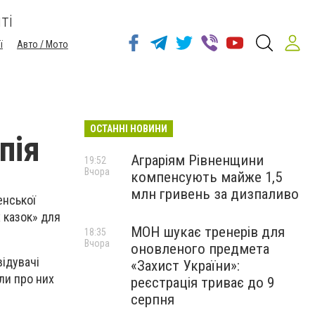
ті
ї
Авто / Мото
ОСТАННІ НОВИНИ
пія
Аграріям Рівненщини
19:52
Вчора
компенсують майже 1,5
млн гривень за дизпаливо
енської
 казок» для
МОН шукає тренерів для
18:35
Вчора
оновленого предмета
відувачі
«Захист України»:
ли про них
реєстрація триває до 9
серпня