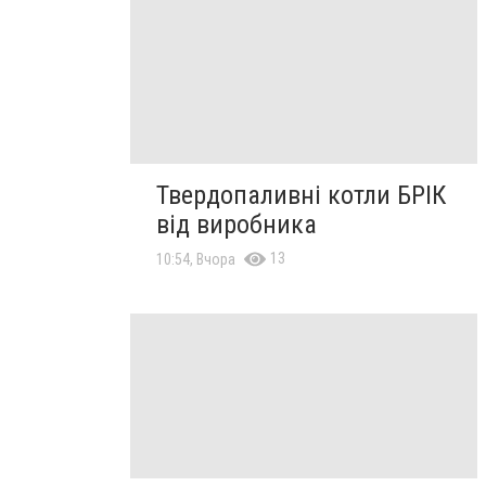
Твердопаливні котли БРІК
від виробника
13
10:54, Вчора