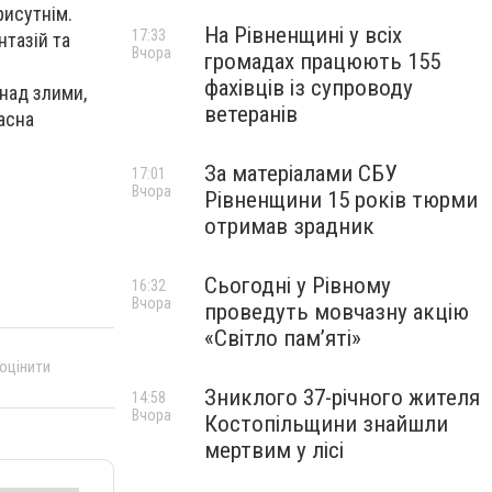
рисутнім.
На Рівненщині у всіх
17:33
нтазій та
Вчора
громадах працюють 155
фахівців із супроводу
над злими,
ветеранів
асна
За матеріалами СБУ
17:01
Вчора
Рівненщини 15 років тюрми
отримав зрадник
Сьогодні у Рівному
16:32
Вчора
проведуть мовчазну акцію
«Світло пам’яті»
 оцінити
Зниклого 37-річного жителя
14:58
Вчора
Костопільщини знайшли
мертвим у лісі