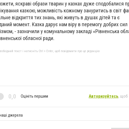
жети, яскраві образи тварин у казках дуже сподобалися п
лікування казкою, можливість кожному зануритись в світ фа
ільне відкриття тих знань, які живуть в душах дітей та є
аний момент. Казка дарує нам віру в перемогу добрих сил 
ізмом, - зазначили у комунальному закладі «Рівненська обл
івненської обласної ради.
бхідний текст і натисніть Ctrl + Enter, щоб повідомити про це редакцію
0,0
Оцініть першим
Авторизуйтесь
, щоб
 наші джерела