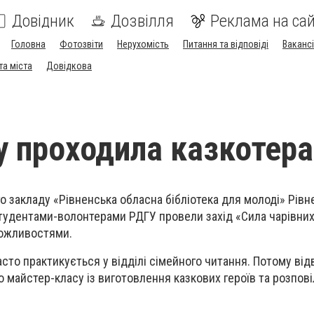
Довідник
Дозвілля
Реклама на сай
Головна
Фотозвіти
Нерухомість
Питання та відповіді
Вакансі
та міста
Довідкова
у проходила казкотера
о закладу «Рівненська обласна бібліотека для молоді» Рівн
студентами-волонтерами РДГУ провели захід «Сила чарівних
можливостями.
сто практикується у відділі сімейного читання. Потому від
о майстер-класу із виготовлення казкових героїв та розпові