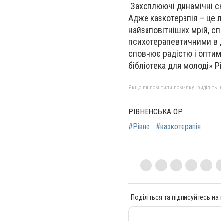
Захоплюючі динамічні сю
Адже казкотерапія – це 
найзаповітніших мрій, сп
психотерапевтичними в д
сповнює радістю і оптим
бібліотека для молоді» Р
Якщо ви помітили помилку, виділіть нео
РІВНЕНСЬКА ОР
#Рівне
#казкотерапія
Поділіться та підписуйтесь на