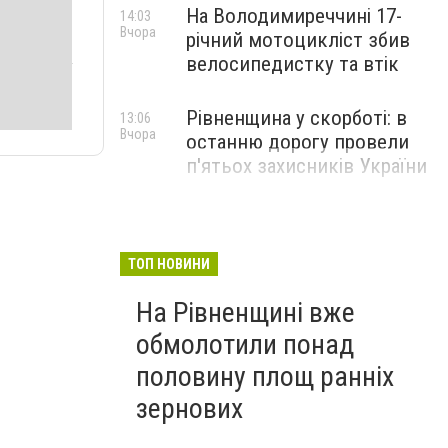
На Володимиреччині 17-
14:03
Вчора
річний мотоцикліст збив
велосипедистку та втік
Рівненщина у скорботі: в
13:06
Вчора
останню дорогу провели
п'ятьох захисників України
ТОП НОВИНИ
На Рівненщині вже
обмолотили понад
половину площ ранніх
зернових