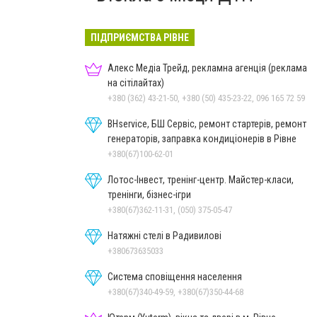
ПІДПРИЄМСТВА РІВНЕ
Алекс Медіа Трейд, рекламна агенція (реклама
на сітілайтах)
+380 (362) 43-21-50, +380 (50) 435-23-22, 096 165 72 59
BHservice, БШ Сервіс, ремонт стартерів, ремонт
генераторів, заправка кондиціонерів в Рівне
+380(67)100-62-01
Лотос-Інвест, тренінг-центр. Майстер-класи,
тренінги, бізнес-ігри
+380(67)362-11-31, (050) 375-05-47
Натяжні стелі в Радивилові
+380673635033
Система сповіщення населення
+380(67)340-49-59, +380(67)350-44-68