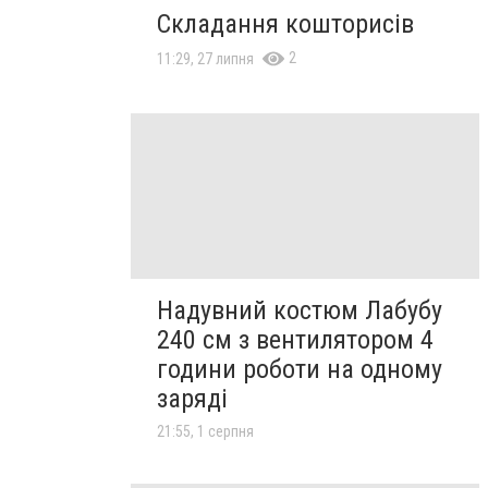
Складання кошторисів
2
11:29, 27 липня
Надувний костюм Лабубу
240 см з вентилятором 4
години роботи на одному
заряді
21:55, 1 серпня