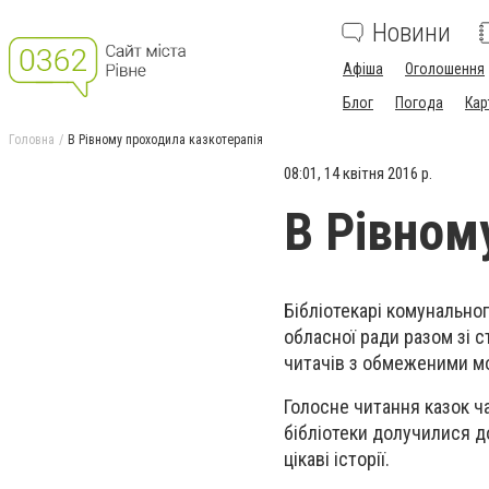
Новини
Афіша
Оголошення
Блог
Погода
Кар
Головна
В Рівному проходила казкотерапія
08:01, 14 квітня 2016 р.
В Рівном
Бібліотекарі комунальног
обласної ради разом зі 
читачів з обмеженими 
Голосне читання казок ча
бібліотеки долучилися д
цікаві історії.