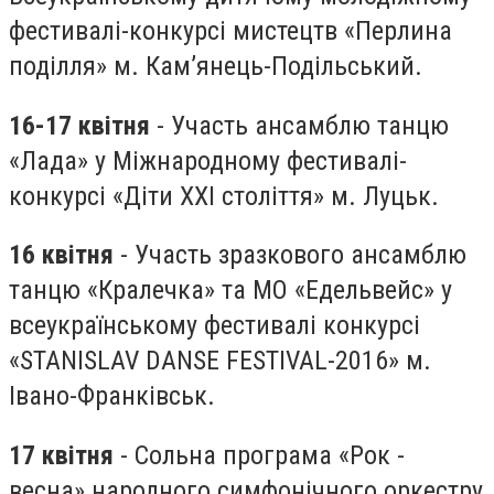
фестивалі-конкурсі мистецтв «Перлина
поділля» м. Кам’янець-Подільський.
16-17 квітня
- Участь ансамблю танцю
«Лада» у Міжнародному фестивалі-
конкурсі «Діти ХХІ століття» м. Луцьк.
16 квітня
- Участь зразкового ансамблю
танцю «Кралечка» та МО «Едельвейс» у
всеукраїнському фестивалі конкурсі
«STANISLAV DANSE FESTIVAL-2016» м.
Івано-Франківськ.
17 квітня
- Сольна програма «Рок -
весна» народного симфонічного оркестру