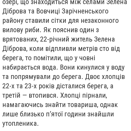
озері, що знаходиться між селами Зелена
Діброва та Вовчиці Зарічненського
району ставили сітки для незаконного
вилову риби. Як пояснив один з
врятованих, 22-річний житель Зелена
Діброва, коли відпливли метрів сто від
берега, то помітили, що у човні
набирається вода. Вони кинулися у воду
та попрямували до берега. Двоє хлопців
22-х та 23-х років дісталися берега, а
третій — втопився. Хлопці пірнали,
намагаючись знайти товариша, однак
лише близько п’ятої години знайшли
утопленика.