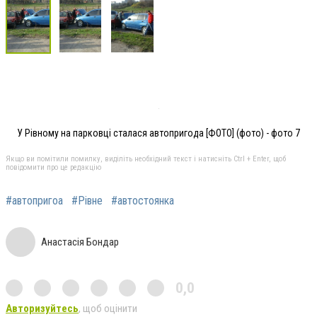
У Рівному на парковці сталася автопригода [ФОТО] (фото) - фото 7
Якщо ви помітили помилку, виділіть необхідний текст і натисніть Ctrl + Enter, щоб
повідомити про це редакцію
#автопригоа
#Рівне
#автостоянка
Анастасія Бондар
0,0
Авторизуйтесь
, щоб оцінити