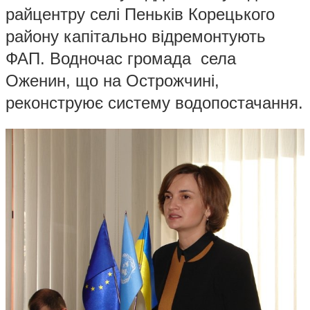
райцентру селі Пеньків Корецького
району капітально відремонтують
ФАП. Водночас громада села
Оженин, що на Острожчині,
реконструює систему водопостачання.