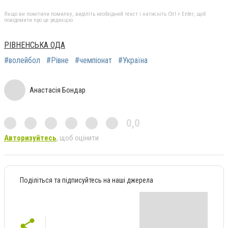
Якщо ви помітили помилку, виділіть необхідний текст і натисніть Ctrl + Enter, щоб
повідомити про це редакцію
РІВНЕНСЬКА ОДА
#волейбол
#Рівне
#чемпіонат
#Україна
Анастасія Бондар
0,0
Авторизуйтесь
, щоб оцінити
Поділіться та підписуйтесь на наші джерела