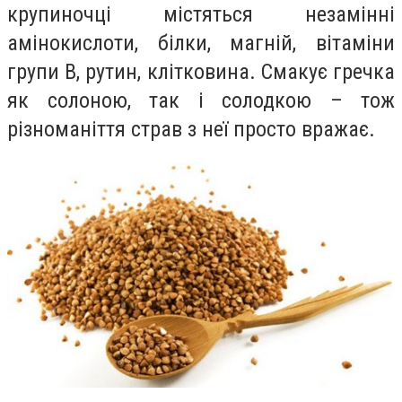
крупиночці містяться незамінні
амінокислоти, білки, магній, вітаміни
групи B, рутин, клітковина. Смакує гречка
як солоною, так і солодкою – тож
різноманіття страв з неї просто вражає.