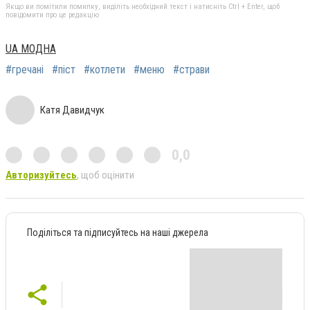
Якщо ви помітили помилку, виділіть необхідний текст і натисніть Ctrl + Enter, щоб
повідомити про це редакцію
UA МОДНА
#гречані
#піст
#котлети
#меню
#страви
Катя Давидчук
0,0
Авторизуйтесь
, щоб оцінити
Поділіться та підписуйтесь на наші джерела