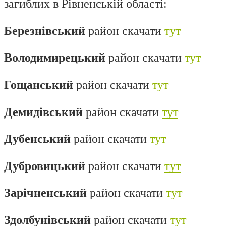
загиблих в Рівненській області:
Березнівський
район скачати
тут
Володимирецький
район скачати
тут
Гощанський
район скачати
тут
Демидівський
район скачати
тут
Дубенський
район скачати
тут
Дубровицький
район скачати
тут
Зарічненський
район скачати
тут
Здолбунівський
район скачати
тут