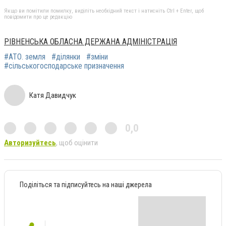
Якщо ви помітили помилку, виділіть необхідний текст і натисніть Ctrl + Enter, щоб
повідомити про це редакцію
РІВНЕНСЬКА ОБЛАСНА ДЕРЖАНА АДМІНІСТРАЦІЯ
#АТО. земля
#ділянки
#зміни
#сільськогосподарське призначення
Катя Давидчук
0,0
Авторизуйтесь
, щоб оцінити
Поділіться та підписуйтесь на наші джерела