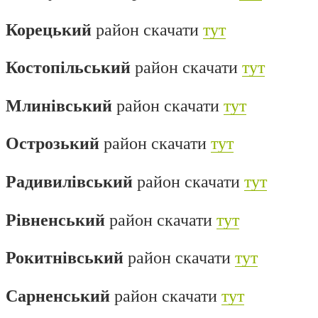
Корецький
район скачати
тут
Костопільський
район скачати
тут
Млинівський
район скачати
тут
Острозький
район скачати
тут
Радивилівський
район скачати
тут
Р
івненський
район скачати
тут
Рокитнівський
район скачати
тут
Сарненський
район скачати
тут