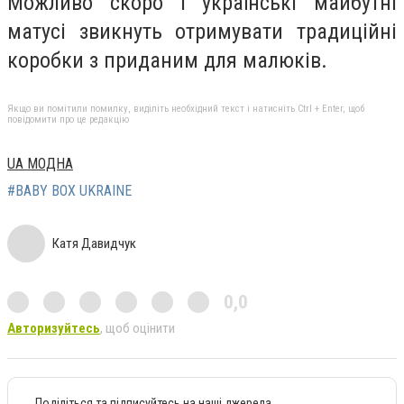
Можливо скоро і українські майбутні
матусі звикнуть отримувати традиційні
коробки з приданим для малюків.
Якщо ви помітили помилку, виділіть необхідний текст і натисніть Ctrl + Enter, щоб
повідомити про це редакцію
UA МОДНА
#BABY BOX UKRAINE
Катя Давидчук
0,0
Авторизуйтесь
, щоб оцінити
Поділіться та підписуйтесь на наші джерела