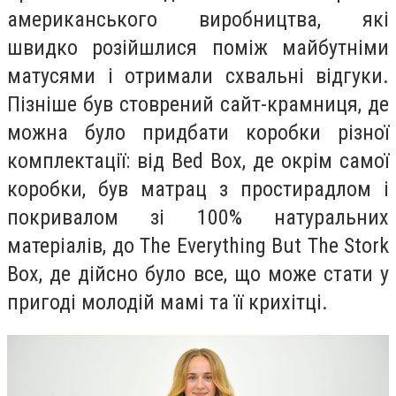
американського виробництва, які
швидко розійшлися поміж майбутніми
матусями і отримали схвальні відгуки.
Пізніше був стоврений сайт-крамниця, де
можна було придбати коробки різної
комплектації: від Bed Box, де окрім самої
коробки, був матрац з простирадлом і
покривалом зі 100% натуральних
матеріалів, до The Everything But The Stork
Box, де дійсно було все, що може стати у
пригоді молодій мамі та її крихітці.